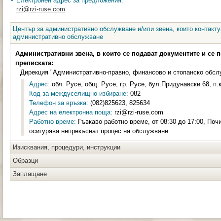
Електронен адрес за предложения:
rzi@rzi-ruse.com
Център за административно обслужване и/или звена, които контакту
административно обслужване
Административни звена, в които се подават документите и се 
преписката:
Дирекция "Административно-правно, финансово и стопанско обсл
Адрес:
обл. Русе, общ. Русе, гр. Русе, бул.Придунавски 68, п.к
Код за междуселищно избиране:
082
Телефон за връзка:
(082)825623, 825634
Адрес на електронна поща:
rzi@rzi-ruse.com
Работно време:
Гъвкаво работно време, от 08:30 до 17:00, Поч
осигурява непрекъснат процес на обслужване
Изисквания, процедури, инструкции
Образци
Заплащане