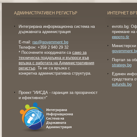
АДМИНИСТРАТИВЕН РЕГИСТЪР
ИНТЕРНЕТ ВР
Интегрирана информационна система на
evroto.bg: О
държавната администрация
приемане на 
еврото.бг
E-mail:
ras@government.bg
Министерски 
Телефон: +359 2 940 29 32
government.b
* Посочените координати са
само за
техническа поддръжка и въпроси във
Портал за об
връзка с работата на Административния
strategy.bg
регистър
. Те не са връзка с
конкретна административна структура.
Eдинен инфо
средствата о
eufunds.bg
Проект "ИИСДА - гаранция за прозрачност
и ефективност"