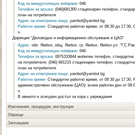
Код за междуселищно избиране:
046
Телефон за връзка:
(046)681300 стационарен телефон, станда
план на потребителя
Адрес на електронна поща:
yambol@yambol.bg
Работно време:
Стандартно работно време, от 08:30 до 17:30, О
ч.
Дирекция "Деловодно и информационно обслужване и ЦАО"
Адрес:
обл. Ямбол, общ. Ямбол, гр. Ямбол, Ямбол ул. "Г.С.Рако
Код за междуселищно избиране:
046
Телефон за връзка:
0875333844 мобилен телефон, стандартна 
на потребителя, (046) 681215 стационарен телефон, стандартн
план на потребителя
Адрес на електронна поща:
yambol@yambol.bg
Работно време:
Стандартно работно време, от 08:30 до 17:30, 
административно обслужване (ЦАО): всеки работен ден от 08:00
ч.
В звеното е осигурен достъп за хора с увреждания
Изисквания, процедури, инструкции
Образци
Заплащане