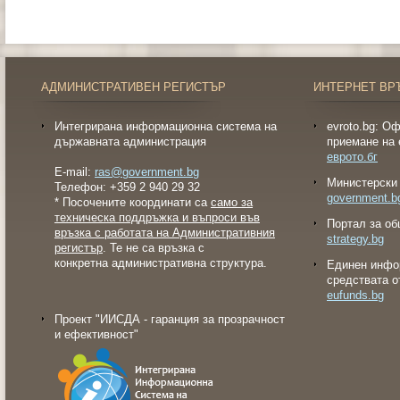
АДМИНИСТРАТИВЕН РЕГИСТЪР
ИНТЕРНЕТ ВР
Интегрирана информационна система на
evroto.bg: О
държавната администрация
приемане на 
еврото.бг
E-mail:
ras@government.bg
Министерски 
Телефон: +359 2 940 29 32
government.b
* Посочените координати са
само за
техническа поддръжка и въпроси във
Портал за об
връзка с работата на Административния
strategy.bg
регистър
. Те не са връзка с
конкретна административна структура.
Eдинен инфо
средствата о
eufunds.bg
Проект "ИИСДА - гаранция за прозрачност
и ефективност"