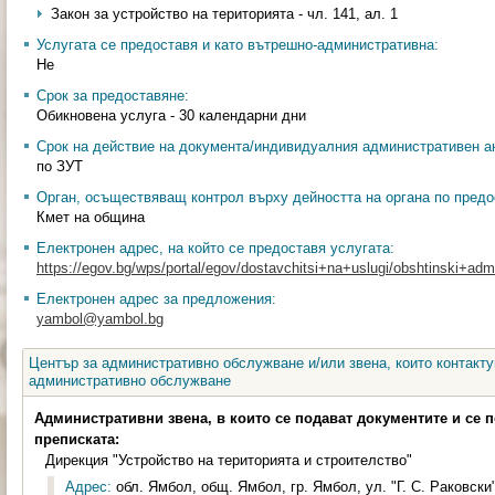
Закон за устройство на територията - чл. 141, ал. 1
Услугата се предоставя и като вътрешно-административна:
Не
Срок за предоставяне:
Обикновена услуга - 30 календарни дни
Срок на действие на документа/индивидуалния административен ак
по ЗУТ
Орган, осъществяващ контрол върху дейността на органа по предо
Кмет на община
Електронен адрес, на който се предоставя услугата:
https://egov.bg/wps/portal/egov/dostavchitsi+na+uslugi/obshtinski+admin
Електронен адрес за предложения:
yambol@yambol.bg
Център за административно обслужване и/или звена, които контакту
административно обслужване
Административни звена, в които се подават документите и се 
преписката:
Дирекция "Устройство на територията и строителство"
Адрес:
обл. Ямбол, общ. Ямбол, гр. Ямбол, ул. "Г. С. Раковски"