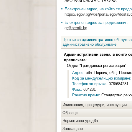
АКО РАЗПОЛАГА С ТАКИВА
Електронен адрес, на който се предо
https://egov.bg/wps/portal/egov/dostavc
Електронен адрес за предложения:
gr@pernik.bg
Център за административно обслужван
административно обслужване
Административни звена, в които с
преписката:
Отдел "Гражданска регистрация"
Адрес:
обл. Перник, общ. Перник,
Код за междуселищно избиране:
Телефон за връзка:
076/684281
Факс:
684281
Работно време:
Стандартно работ
Изисквания, процедури, инструкции
Образци
Нормативна уредба
Заплащане