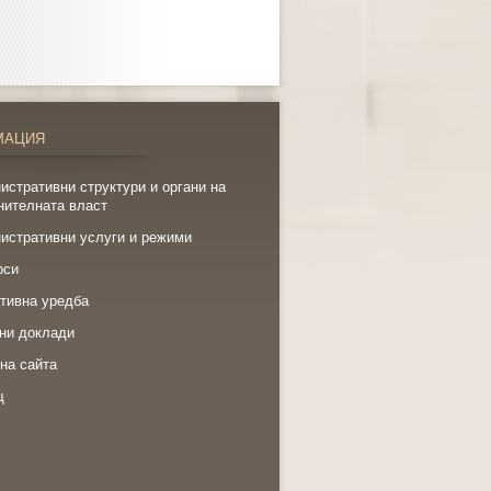
МАЦИЯ
истративни структури и органи на
нителната власт
истративни услуги и режими
рси
тивна уредба
ни доклади
на сайта
щ