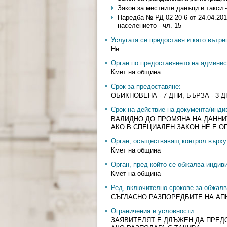
Закон за местните данъци и такси - ч
Наредба № РД-02-20-6 от 24.04.201
населението - чл. 15
Услугата се предоставя и като вътр
Не
Орган по предоставянето на админис
Кмет на община
Срок за предоставяне:
ОБИКНОВЕНА - 7 ДНИ, БЪРЗА - 3 Д
Срок на действие на документа/инди
ВАЛИДНО ДО ПРОМЯНА НА ДАННИТ
АКО В СПЕЦИАЛЕН ЗАКОН НЕ Е О
Орган, осъществяващ контрол върху 
Кмет на община
Орган, пред който се обжалва индив
Кмет на община
Ред, включително срокове за обжалв
СЪГЛАСНО РАЗПОРЕДБИТЕ НА АП
Ограничения и условности:
ЗАЯВИТЕЛЯТ Е ДЛЪЖЕН ДА ПРЕД