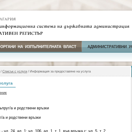
 ОРГАНИ НА ИЗПЪЛНИТЕЛНАТА ВЛАСТ
АДМИНИСТРАТИВНИ У
/
Списък с услуги
/ Информация за предоставяне на услуга
услуга
рник
ъпруг/а и родствени връзки
г/а и родствени връзки
чл. 24, ал. 1; чл. 106, ал. 1, т. 1, във връзка с; чл. 5, т. 2