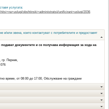
ставя услугата:
hitsi+na+uslugi/obshtinski+administratsii/unificirani+uslugi/2036
е и/или звена, които контактуват с потребителите и предоставят
е подават документите и се получава информация за хода на
 гр. Перник,
076
но време, от 08:00 до 17:00, Обслужване на граждани