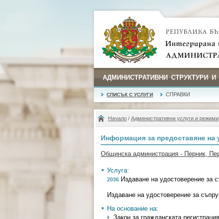
АДМИНИСТРАТИВНИ СТРУКТУРИ И
СПРАВКИ
СПИСЪК С УСЛУГИ
Начало
/
Административни услуги и режими
Информация за предоставяне на 
Общинска администрация - Перник, Пе
Услуга:
Издаване на удостоверение за с
2036
Издаване на удостоверение за съпру
На основание на:
Закон за гражданската регистрация - 