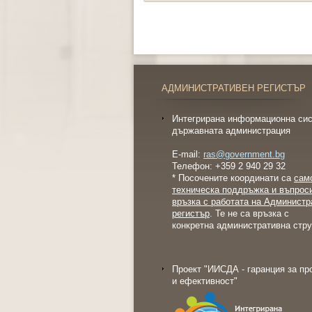
АДМИНИСТРАТИВЕН РЕГИСТЪР
Интегрирана информационна сис
държавната администрация
E-mail:
ras@government.bg
Телефон: +359 2 940 29 32
* Посочените координати са
сам
техническа поддръжка и въпрос
връзка с работата на Администр
регистър
. Те не са връзка с
конкретна административна стру
Проект "ИИСДА - гаранция за пр
и ефективност"