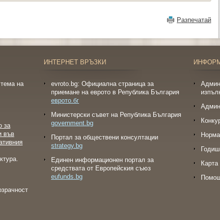
Разпечатай
ИНТЕРНЕТ ВРЪЗКИ
ИНФОР
тема на
evroto.bg: Официална страница за
Админ
приемане на еврото в Република България
изпъл
еврото.бг
Админ
Министерски съвет на Република България
Конку
government.bg
о за
и във
Норма
Портал за обществени консултации
ативния
strategy.bg
Годиш
ктура.
Eдинен информационен портал за
Карта 
средствата от Европейския съюз
eufunds.bg
Помо
озрачност