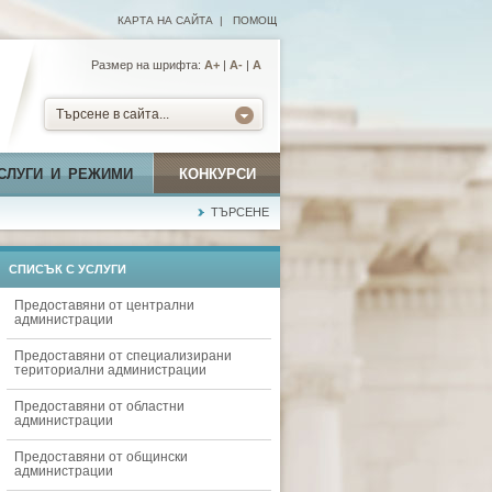
КАРТА НА САЙТА
|
ПОМОЩ
Размер на шрифта:
А+
|
A-
|
A
Търсене в сайта...
СЛУГИ И РЕЖИМИ
КОНКУРСИ
ТЪРСЕНЕ
СПИСЪК С УСЛУГИ
Предоставяни от централни
администрации
Предоставяни от специализирани
териториални администрации
Предоставяни от областни
администрации
Предоставяни от общински
администрации