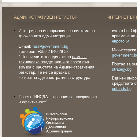
АДМИНИСТРАТИВЕН РЕГИСТЪР
ИНТЕРНЕТ ВР
Интегрирана информационна система на
evroto.bg: О
държавната администрация
приемане на 
еврото.бг
E-mail:
ras@government.bg
Министерски 
Телефон: +359 2 940 29 32
government.b
* Посочените координати са
само за
техническа поддръжка и въпроси във
Портал за об
връзка с работата на Административния
strategy.bg
регистър
. Те не са връзка с
конкретна административна структура.
Eдинен инфо
средствата о
eufunds.bg
Проект "ИИСДА - гаранция за прозрачност
и ефективност"