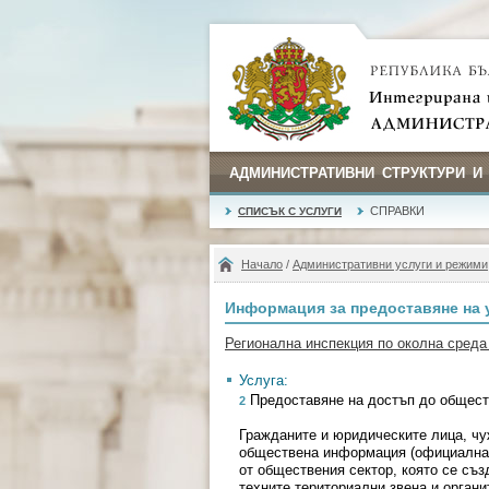
АДМИНИСТРАТИВНИ СТРУКТУРИ И
СПРАВКИ
СПИСЪК С УСЛУГИ
Начало
/
Административни услуги и режими
Информация за предоставяне на 
Регионална инспекция по околна среда 
Услуга:
Предоставяне на достъп до общес
2
Гражданите и юридическите лица, чу
обществена информация (официална и
от обществения сектор, която се съ
техните териториални звена и орган