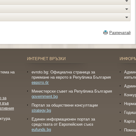
Разпечатай
ИНТЕРНЕТ ВРЪЗКИ
ИНФОР
тема на
evroto.bg: Официална страница за
Админ
приемане на еврото в Република България
изпъл
еврото.бг
Админ
Министерски съвет на Република България
Конку
government.bg
о за
и във
Норма
Портал за обществени консултации
ативния
strategy.bg
Годиш
ктура.
Eдинен информационен портал за
Карта 
средствата от Европейския съюз
eufunds.bg
Помо