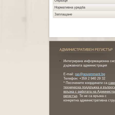
Образци
Нормативна уредба
Заплащане
АДМИНИСТРАТИВЕН РЕГИСТЪР
Интегрирана информационна сис
държавната администрация
E-mail:
ras@government.bg
Телефон: +359 2 940 29 32
* Посочените координати са
сам
техническа поддръжка и въпрос
връзка с работата на Администр
регистър
. Те не са връзка с
конкретна административна стру