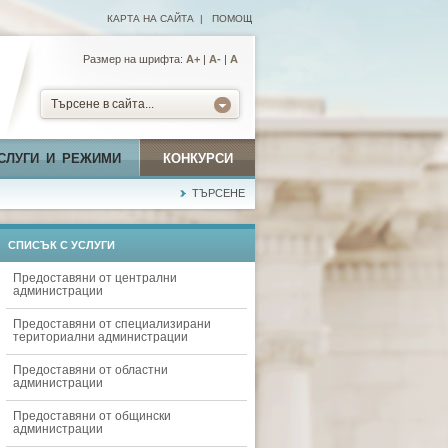
КАРТА НА САЙТА
|
ПОМОЩ
Размер на шрифта:
А+
|
A-
|
A
Търсене в сайта...
СЛУГИ И РЕЖИМИ
КОНКУРСИ
ТЪРСЕНЕ
СПИСЪК С УСЛУГИ
Предоставяни от централни
администрации
Предоставяни от специализирани
териториални администрации
Предоставяни от областни
администрации
Предоставяни от общински
администрации