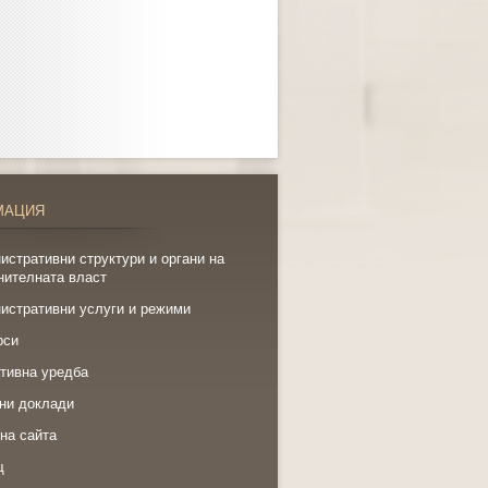
МАЦИЯ
истративни структури и органи на
нителната власт
истративни услуги и режими
рси
тивна уредба
ни доклади
на сайта
щ