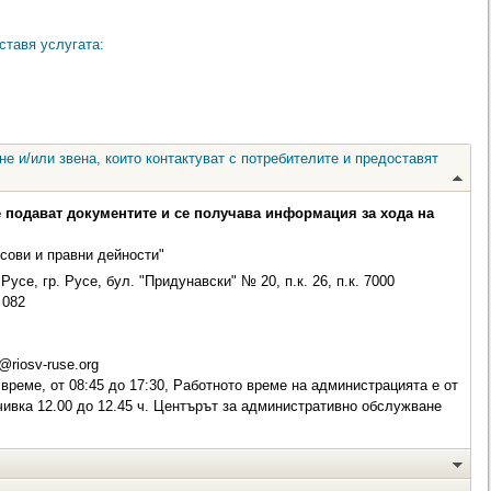
ставя услугата:
е и/или звена, които контактуват с потребителите и предоставят
е подават документите и се получава информация за хода на
сови и правни дейности"
Русе, гр. Русе, бул. "Придунавски" № 20, п.к. 26, п.к. 7000
082
@riosv-ruse.org
време, от 08:45 до 17:30, Работното време на администрацията е от
очивка 12.00 до 12.45 ч. Центърът за административно обслужване