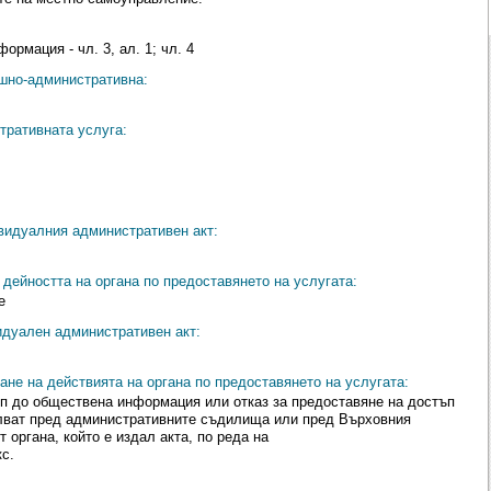
рмация - чл. 3, ал. 1; чл. 4
ешно-административна:
тративната услуга:
видуалния административен акт:
дейността на органа по предоставянето на услугата:
е
идуален административен акт:
ане на действията на органа по предоставянето на услугата:
п до обществена информация или отказ за предоставяне на достъп
лват пред административните съдилища или пред Върховния
 органа, който е издал акта, по реда на
с.