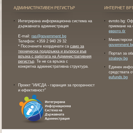
АДМИНИСТРАТИВЕН РЕГИСТЪР
ИНТЕРНЕТ ВР
Интегрирана информационна система на
evroto.bg: О
държавната администрация
приемане на 
еврото.бг
E-mail:
ras@government.bg
Министерски 
Телефон: +359 2 940 29 32
government.b
* Посочените координати са
само за
техническа поддръжка и въпроси във
Портал за об
връзка с работата на Административния
strategy.bg
регистър
. Те не са връзка с
конкретна административна структура.
Eдинен инфо
средствата о
eufunds.bg
Проект "ИИСДА - гаранция за прозрачност
и ефективност"