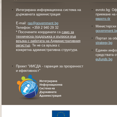
Интегрирана информационна система на
evroto.bg: О
държавната администрация
приемане на 
еврото.бг
E-mail:
ras@government.bg
Министерски 
Телефон: +359 2 940 29 32
government.b
* Посочените координати са
само за
техническа поддръжка и въпроси във
Портал за об
връзка с работата на Административния
strategy.bg
регистър
. Те не са връзка с
конкретна административна структура.
Eдинен инфо
средствата о
eufunds.bg
Проект "ИИСДА - гаранция за прозрачност
и ефективност"