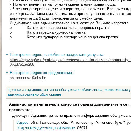
· По електронен път на точно упомената електронна поща.
· Чрез лицензиран пощенски оператор, на посочен от Вас точен ад
разходи са за Ваша сметка, платими при получаването му за вътр
документите да бъдат пренасяни за служебни цели.
Индивидуалният административен акт може да Ви бъде изпратен:
o Като вътрешна препоръчана пощенска пратка.
o Като вътрешна куриерска пратка.
o Като международна препоръчана пощенска пратка.
Електронен адрес, на който се предоставя услугата:
https://egov.bg/wps/portal/egov/services/taxes-for-citizens/community
0bad751ae208
Електронен адрес за предложения:
ob_antonovo@abv.bg
Център за административно обслужване и/или звена, които контакту
административно обслужване
Административни звена, в които се подават документите и се 
преписката:
Дирекция "Административно-правно и информационно обслужван
Адрес:
обл. Търговище, общ. Антоново, гр. Антоново, бул. "Туз
Код за междуселищно избиране:
06071