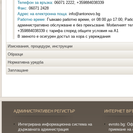
Телефон за връзка:
06071 2222, +359884038339
Факс:
06071 2428
Адрес на електронна поща:
info@antonovo.bg
Работно време:
Гъвкаво работно време, от 08:00 до 17:00, Раб
административно обслужване е без прекъсване. Мобилният те
+359884038339 с тарифа според общите условия на А1
В звеното е осигурен достъп за хора с увреждания
Изисквания, процедури, инструкции
Образци
Нормативна уредба
Заплащане
АДМИНИСТРАТИВЕН РЕГИСТЪР
ИНТЕРНЕТ ВР
Интегрирана информационна система на
evroto.bg: О
държавната администрация
приемане на 