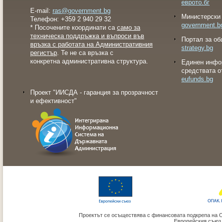
еврото.бг
E-mail:
ras@government.bg
Министерски 
Телефон: +359 2 940 29 32
government.b
* Посочените координати са
само за
техническа поддръжка и въпроси във
Портал за об
връзка с работата на Административния
strategy.bg
регистър
. Те не са връзка с
конкретна административна структура.
Eдинен инфо
средствата о
eufunds.bg
Проект "ИИСДА - гаранция за прозрачност
и ефективност"
Проектът се осъществява с финансовата подкрепа на 
Европейския съюз