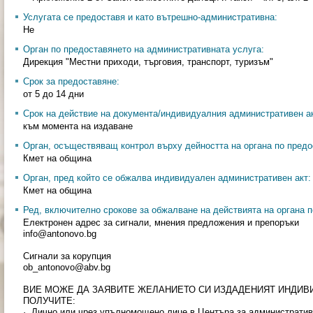
Услугата се предоставя и като вътрешно-административна:
Не
Орган по предоставянето на административната услуга:
Дирекция "Местни приходи, търговия, транспорт, туризъм"
Срок за предоставяне:
от 5 до 14 дни
Срок на действие на документа/индивидуалния административен ак
към момента на издаване
Орган, осъществяващ контрол върху дейността на органа по предо
Кмет на община
Орган, пред който се обжалва индивидуален административен акт:
Кмет на община
Ред, включително срокове за обжалване на действията на органа п
Електронен адрес за сигнали, мнения предложения и препоръки
info@antonovo.bg
Сигнали за корупция
ob_antonovo@abv.bg
ВИЕ МОЖЕ ДА ЗАЯВИТЕ ЖЕЛАНИЕТО СИ ИЗДАДЕНИЯТ ИНДИВ
ПОЛУЧИТЕ:
· Лично или чрез упълномощено лице в Центъра за административ