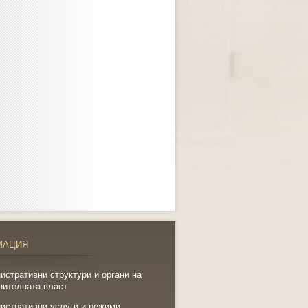
МАЦИЯ
истративни структури и органи на
нителната власт
истративни услуги и режими