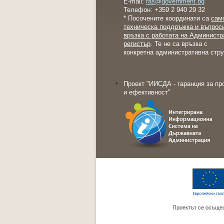
E-mail:
ras@government.bg
Телефон: +359 2 940 29 32
* Посочените координати са
сам
техническа поддръжка и въпрос
връзка с работата на Администр
регистър
. Те не са връзка с
конкретна административна стру
Проект "ИИСДА - гаранция за пр
и ефективност"
Проектът се осъщес