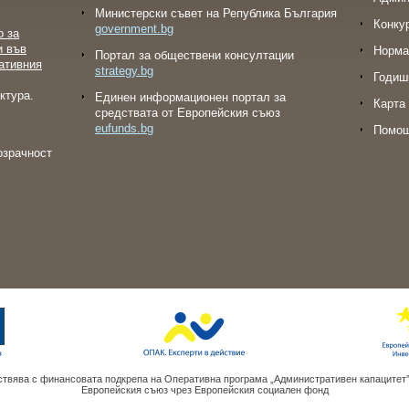
Министерски съвет на Република България
Конку
government.bg
о за
и във
Норма
Портал за обществени консултации
ативния
strategy.bg
Годиш
ктура.
Eдинен информационен портал за
Карта 
средствата от Европейския съюз
eufunds.bg
Помо
озрачност
твява с финансовата подкрепа на Оперативна програма „Административен капацитет
Европейския съюз чрез Европейския социален фонд