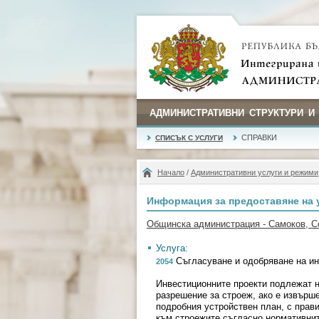
АДМИНИСТРАТИВНИ СТРУКТУРИ И
СПРАВКИ
СПИСЪК С УСЛУГИ
Начало
/
Административни услуги и режими
Информация за предоставяне на 
Общинска администрация - Самоков, 
Услуга:
Съгласуване и одобряване на инв
2054
Инвестиционните проекти подлежат н
разрешение за строеж, ако е извърш
подробния устройствен план, с прави
към строежите съгласно нормативнит