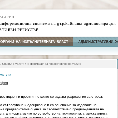
 ОРГАНИ НА ИЗПЪЛНИТЕЛНАТА ВЛАСТ
АДМИНИСТРАТИВНИ У
/
Списък с услуги
/ Информация за предоставяне на услуга
услуга
София
естиционни проекти, по които се издава разрешение за строеж
а съгласуване и одобряване и са основание за издаване на
ена предварителна оценка за съответствие с предвижданията на
лата и нормативите по устройство на територията, с изискванията
е актове за функционалност, транспортна достъпност, опазване на