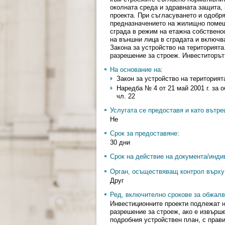
околната среда и здравната защита,
проекта. При съгласуването и одобря
предназначението на жилищно поме
сграда в режим на етажна собствено
на външни лица в сградата и включв
Закона за устройство на територият
разрешение за строеж. Инвеститорът 
На основание на:
Закон за устройство на територията -
Наредба № 4 от 21 май 2001 г. за о
чл. 22
Услугата се предоставя и като вътр
Не
Срок за предоставяне:
30 дни
Срок на действие на документа/инди
Орган, осъществяващ контрол върху 
Друг
Ред, включително срокове за обжалв
Инвестиционните проекти подлежат н
разрешение за строеж, ако е извърш
подробния устройствен план, с прави