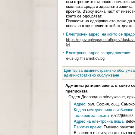
към строежите съгласно нормативнит
околната среда и здравната защита,
проекта. Върху всяка част от инвест
което се одобряват.
Процесът на одобряването може да з
посочва в заявлението кой от двата 
Електронен адрес, на който се предо
https://egov.bg/wps/portal/egov/dostav
54
Електронен адрес за предложения:
e-uslugi@samokov.bg
Център за административно обслужван
административно обслужване
Административни звена, в които с
преписката:
Отдел Деловодно обслужване, арх
Адрес:
обл. София, общ. Самоков
Код за междуселищно избиране:
Телефон за връзка:
(0722)66630
Адрес на електронна поща:
delo
Работно време:
Гъвкаво работно 
В звеното е осигурен достъп за 