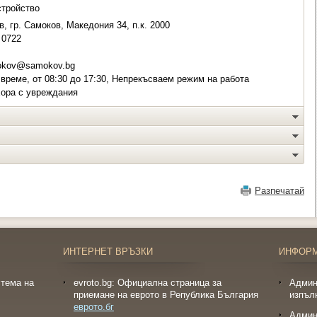
стройство
, гр. Самоков, Македония 34, п.к. 2000
0722
kov@samokov.bg
време, от 08:30 до 17:30, Непрекъсваем режим на работа
хора с увреждания
Разпечатай
ИНТЕРНЕТ ВРЪЗКИ
ИНФОР
тема на
evroto.bg: Официална страница за
Админ
приемане на еврото в Република България
изпъл
еврото.бг
Админ