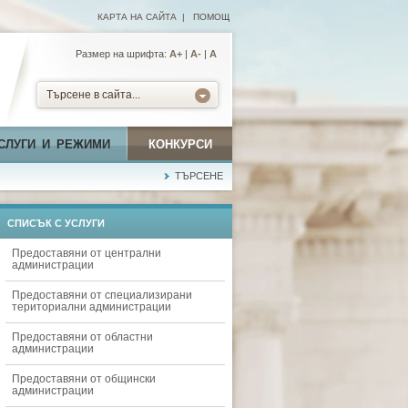
КАРТА НА САЙТА
|
ПОМОЩ
Размер на шрифта:
А+
|
A-
|
A
Търсене в сайта...
СЛУГИ И РЕЖИМИ
КОНКУРСИ
ТЪРСЕНЕ
СПИСЪК С УСЛУГИ
Предоставяни от централни
администрации
Предоставяни от специализирани
териториални администрации
Предоставяни от областни
администрации
Предоставяни от общински
администрации