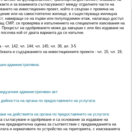
 както и за взаимната съгласуваност между отделните части на
ването на инвестиционен проект, който е свързан с промяна на
щение или на самостоятелно жилище, в съществуваща жилищна
ст, намиращи се на първи или полуподземен етаж, налагащо достъп
ащ СМР, се проверява и изпълнението на специалните изисквания на
а. Процесът на одобряването може да завърши с или без издаване на
посочва кой от двата варианта да се изпълни.
 чл. 142; чл. 144; чл. 145; чл. 38, ал. 3-5
бхвата и съдържанието на инвестиционните проекти - чл. 15; чл. 19;
ешно-административна:
видуалния административен акт:
дейността на органа по предоставянето на услугата:
ане на действията на органа по предоставянето на услугата:
а съгласуване и одобряване и са основание за издаване на
ена предварителна оценка за съответствие с предвижданията на
лата и нормативите по устройство на територията, с изискванията