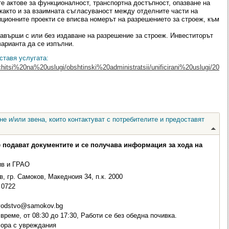
е актове за функционалност, транспортна достъпност, опазване на
 както и за взаимната съгласуваност между отделните части на
иционните проекти се вписва номерът на разрешението за строеж, към
авърши с или без издаване на разрешение за строеж. Инвеститорът
варианта да се изпълни.
ставя услугата:
chitsi%20na%20uslugi/obshtinski%20administratsii/unificirani%20uslugi/20
е и/или звена, които контактуват с потребителите и предоставят
е подават документите и се получава информация за хода на
ив и ГРАО
, гр. Самоков, Македноия 34, п.к. 2000
0722
vodstvo@samokov.bg
време, от 08:30 до 17:30, Работи се без обедна почивка.
хора с увреждания