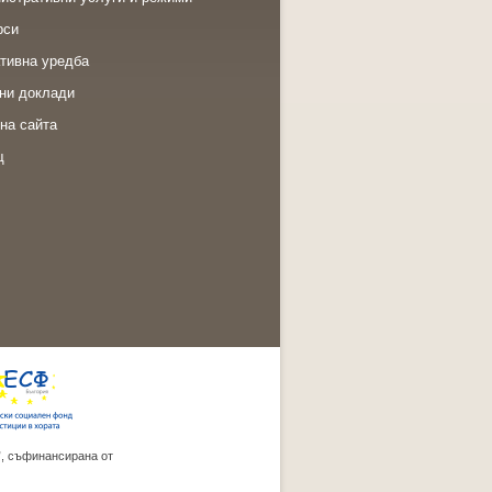
рси
тивна уредба
ни доклади
на сайта
щ
”, съфинансирана от