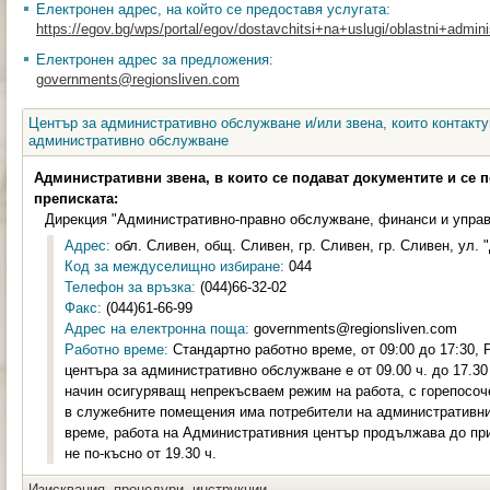
Електронен адрес, на който се предоставя услугата:
https://egov.bg/wps/portal/egov/dostavchitsi+na+uslugi/oblastni+administ
Електронен адрес за предложения:
governments@regionsliven.com
Център за административно обслужване и/или звена, които контакту
административно обслужване
Административни звена, в които се подават документите и се 
преписката:
Дирекция "Административно-правно обслужване, финанси и управ
Адрес:
обл. Сливен, общ. Сливен, гр. Сливен, гр. Сливен, ул. 
Код за междуселищно избиране:
044
Телефон за връзка:
(044)66-32-02
Факс:
(044)61-66-99
Адрес на електронна поща:
governments@regionsliven.com
Работно време:
Стандартно работно време, от 09:00 до 17:30,
центъра за административно обслужване е от 09.00 ч. до 17.30 
начин осигуряващ непрекъсваем режим на работа, с горепосоч
в служебните помещения има потребители на административни 
време, работа на Административния център продължава до пр
не по-късно от 19.30 ч.
Изисквания, процедури, инструкции