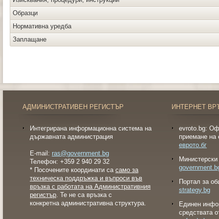
Образци
Нормативна уредба
Заплащане
АДМИНИСТРАТИВЕН РЕГИСТЪР
ИНТЕРНЕТ ВР
Интегрирана информационна система на
evroto.bg: О
държавната администрация
приемане на 
еврото.бг
E-mail:
ras@government.bg
Министерски 
Телефон: +359 2 940 29 32
government.b
* Посочените координати са
само за
техническа поддръжка и въпроси във
Портал за об
връзка с работата на Административния
strategy.bg
регистър
. Те не са връзка с
конкретна административна структура.
Eдинен инфо
средствата о