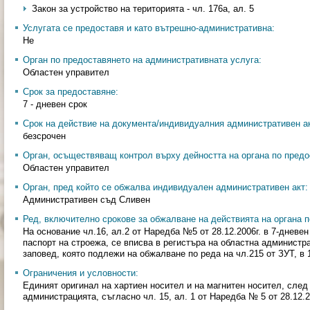
Закон за устройство на територията - чл. 176а, ал. 5
Услугата се предоставя и като вътрешно-административна:
Не
Орган по предоставянето на административната услуга:
Областен управител
Срок за предоставяне:
7 - дневен срок
Срок на действие на документа/индивидуалния административен ак
безсрочен
Орган, осъществяващ контрол върху дейността на органа по предо
Областен управител
Орган, пред който се обжалва индивидуален административен акт:
Административен съд Сливен
Ред, включително срокове за обжалване на действията на органа п
На основание чл.16, ал.2 от Наредба №5 от 28.12.2006г. в 7-дневе
паспорт на строежа, се вписва в регистъра на областна администр
заповед, която подлежи на обжалване по реда на чл.215 от ЗУТ, в 
Ограничения и условности:
Единият оригинал на хартиен носител и на магнитен носител, след 
администрацията, съгласно чл. 15, ал. 1 от Наредба № 5 от 28.12.2