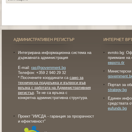
АДМИНИСТРАТИВЕН РЕГИСТЪР
ИНТЕРНЕТ ВР
Интегрирана информационна система на
evroto.bg: О
държавната администрация
приемане на 
еврото.бг
E-mail:
ras@government.bg
Министерски 
Телефон: +359 2 940 29 32
government.b
* Посочените координати са
само за
техническа поддръжка и въпроси във
Портал за об
връзка с работата на Административния
strategy.bg
регистър
. Те не са връзка с
конкретна административна структура.
Eдинен инфо
средствата о
eufunds.bg
Проект "ИИСДА - гаранция за прозрачност
и ефективност"