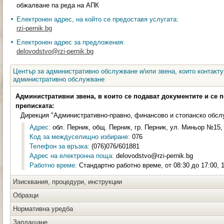
обжалване па реда на АПК
Електронен адрес, на който се предоставя услугата:
rzi-pernik.bg
Електронен адрес за предложения:
delovodstvo@rzi-pernik.bg
Център за административно обслужване и/или звена, които контакту
административно обслужване
Административни звена, в които се подават документите и се 
преписката:
Дирекция "Административно-правно, финансово и стопанско обсл
Адрес:
обл. Перник, общ. Перник, гр. Перник, ул. Миньор №15, 
Код за междуселищно избиране:
076
Телефон за връзка:
(076)076/601881
Адрес на електронна поща:
delovodstvo@rzi-pernik.bg
Работно време:
Стандартно работно време, от 08:30 до 17:00, 1
Изисквания, процедури, инструкции
Образци
Нормативна уредба
Заплащане