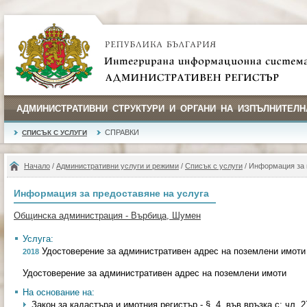
АДМИНИСТРАТИВНИ СТРУКТУРИ И ОРГАНИ НА ИЗПЪЛНИТЕЛН
СПРАВКИ
СПИСЪК С УСЛУГИ
Начало
/
Административни услуги и режими
/
Списък с услуги
/ Информация за 
Информация за предоставяне на услуга
Общинска администрация - Върбица, Шумен
Услуга:
Удостоверение за административен адрес на поземлени имоти
2018
Удостоверение за административен адрес на поземлени имоти
На основание на:
Закон за кадастъра и имотния регистър - §. 4, във връзка с; чл. 27, 