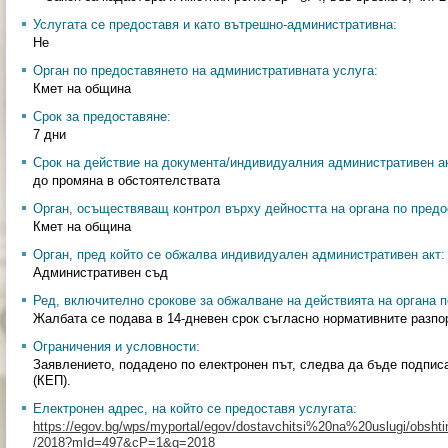
Услугата се предоставя и като вътрешно-административна:
Не
Орган по предоставянето на административната услуга:
Кмет на община
Срок за предоставяне:
7 дни
Срок на действие на документа/индивидуалния административен ак
до промяна в обстоятелствата
Орган, осъществяващ контрол върху дейността на органа по предо
Кмет на община
Орган, пред който се обжалва индивидуален административен акт:
Административен съд
Ред, включително срокове за обжалване на действията на органа п
Жалбата се подава в 14-дневен срок съгласно нормативните разпо
Ограничения и условности:
Заявлението, подадено по електронен път, следва да бъде подпис
(КЕП).
Електронен адрес, на който се предоставя услугата:
https://egov.bg/wps/myportal/egov/dostavchitsi%20na%20uslugi/obshtin
/2018?mId=497&cP=1&q=2018