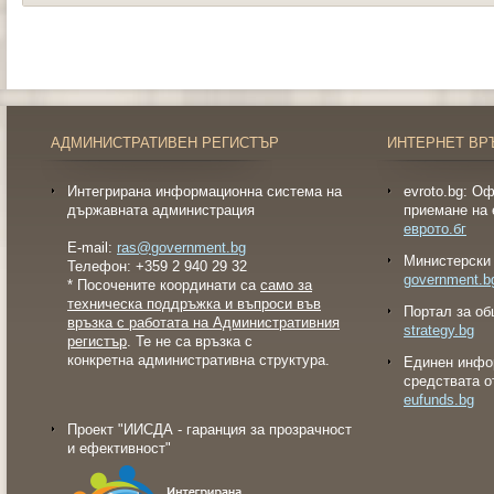
АДМИНИСТРАТИВЕН РЕГИСТЪР
ИНТЕРНЕТ ВР
Интегрирана информационна система на
evroto.bg: О
държавната администрация
приемане на 
еврото.бг
E-mail:
ras@government.bg
Министерски 
Телефон: +359 2 940 29 32
government.b
* Посочените координати са
само за
техническа поддръжка и въпроси във
Портал за об
връзка с работата на Административния
strategy.bg
регистър
. Те не са връзка с
конкретна административна структура.
Eдинен инфо
средствата о
eufunds.bg
Проект "ИИСДА - гаранция за прозрачност
и ефективност"