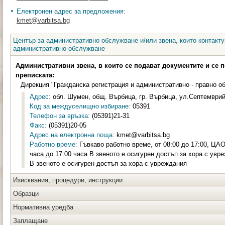
Електронен адрес за предложения:
kmet@varbitsa.bg
Център за административно обслужване и/или звена, които контакту
административно обслужване
Административни звена, в които се подават документите и се 
преписката:
Дирекция "Гражданска регистрация и административно - правно о
Адрес:
обл. Шумен, общ. Върбица, гр. Върбица, ул.Септемврий
Код за междуселищно избиране:
05391
Телефон за връзка:
(05391)21-31
Факс:
(05391)20-05
Адрес на електронна поща:
kmet@varbitsa.bg
Работно време:
Гъвкаво работно време, от 08:00 до 17:00, ЦАО 
часа до 17:00 часа В звеното е осигурен достъп за хора с увр
В звеното е осигурен достъп за хора с увреждания
Изисквания, процедури, инструкции
Образци
Нормативна уредба
Заплащане