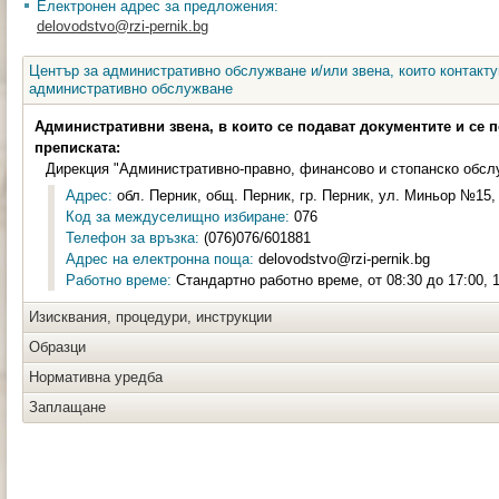
Електронен адрес за предложения:
delovodstvo@rzi-pernik.bg
Център за административно обслужване и/или звена, които контакту
административно обслужване
Административни звена, в които се подават документите и се 
преписката:
Дирекция "Административно-правно, финансово и стопанско обсл
Адрес:
обл. Перник, общ. Перник, гр. Перник, ул. Миньор №15, 
Код за междуселищно избиране:
076
Телефон за връзка:
(076)076/601881
Адрес на електронна поща:
delovodstvo@rzi-pernik.bg
Работно време:
Стандартно работно време, от 08:30 до 17:00, 1
Изисквания, процедури, инструкции
Образци
Нормативна уредба
Заплащане