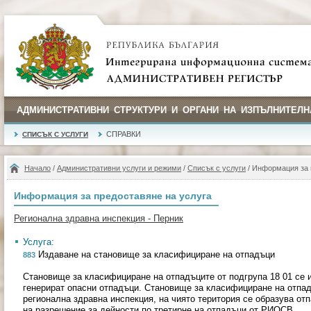
АДМИНИСТРАТИВНИ СТРУКТУРИ И ОРГАНИ НА ИЗПЪЛНИТЕЛН
СПРАВКИ
СПИСЪК С УСЛУГИ
Начало
/
Административни услуги и режими
/
Списък с услуги
/ Информация за 
Информация за предоставяне на услуга
Регионална здравна инспекция - Перник
Услуга:
Издаване на становище за класифициране на отпадъци
883
Становище за класифициране на отпадъците от подгрупа 18 01 се и
генерират опасни отпадъци. Становище за класифициране на отпад
регионална здравна инспекция, на чиято територия се образува от
на разрешение за дейности по третирне на отпадъци от РИОСВ.