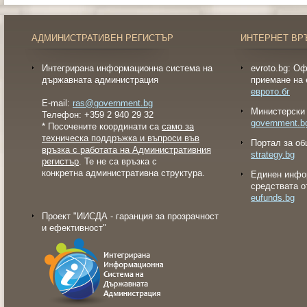
АДМИНИСТРАТИВЕН РЕГИСТЪР
ИНТЕРНЕТ ВР
Интегрирана информационна система на
evroto.bg: О
държавната администрация
приемане на 
еврото.бг
E-mail:
ras@government.bg
Министерски 
Телефон: +359 2 940 29 32
government.b
* Посочените координати са
само за
техническа поддръжка и въпроси във
Портал за об
връзка с работата на Административния
strategy.bg
регистър
. Те не са връзка с
конкретна административна структура.
Eдинен инфо
средствата о
eufunds.bg
Проект "ИИСДА - гаранция за прозрачност
и ефективност"