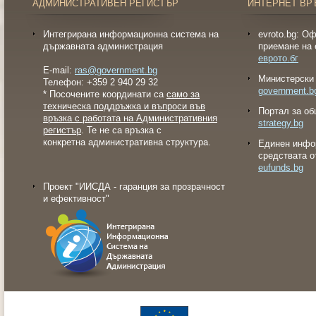
АДМИНИСТРАТИВЕН РЕГИСТЪР
ИНТЕРНЕТ ВР
Интегрирана информационна система на
evroto.bg: О
държавната администрация
приемане на 
еврото.бг
E-mail:
ras@government.bg
Министерски 
Телефон: +359 2 940 29 32
government.b
* Посочените координати са
само за
техническа поддръжка и въпроси във
Портал за об
връзка с работата на Административния
strategy.bg
регистър
. Те не са връзка с
конкретна административна структура.
Eдинен инфо
средствата о
eufunds.bg
Проект "ИИСДА - гаранция за прозрачност
и ефективност"