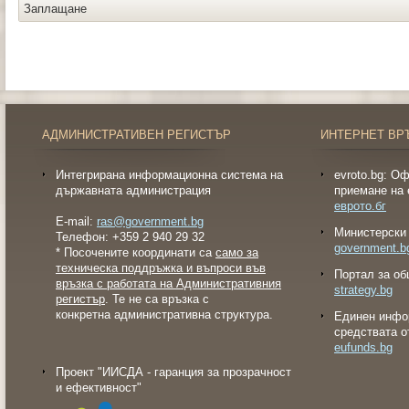
Заплащане
АДМИНИСТРАТИВЕН РЕГИСТЪР
ИНТЕРНЕТ ВР
Интегрирана информационна система на
evroto.bg: О
държавната администрация
приемане на 
еврото.бг
E-mail:
ras@government.bg
Министерски 
Телефон: +359 2 940 29 32
government.b
* Посочените координати са
само за
техническа поддръжка и въпроси във
Портал за об
връзка с работата на Административния
strategy.bg
регистър
. Те не са връзка с
конкретна административна структура.
Eдинен инфо
средствата о
eufunds.bg
Проект "ИИСДА - гаранция за прозрачност
и ефективност"