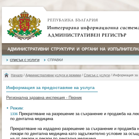
АДМИНИСТРАТИВНИ СТРУКТУРИ И ОРГАНИ НА ИЗПЪЛНИТЕЛН
СПРАВКИ
СПИСЪК С УСЛУГИ
Начало
/
Административни услуги и режими
/
Списък с услуги
/ Информация за 
Информация за предоставяне на услуга
Регионална здравна инспекция - Перник
Режим:
Прекратяване на разрешение за съхранение и продажба на лек
1336
по дентална медицина
Прекратяване на издадено разрешение за съхранение и продажба н
лекари по дентална медицина като задължително условие за осъще
на от лекари и лекари по дентална медицина.