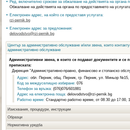
Ред, включително срокове за обжалване на действията на органа п
Обжалване на действията на органа по предоставянето на услугат
Електронен адрес, на който се предоставя услугата:
rzi-pernik.bg
Електронен адрес за предложения:
delovodstvo@rzi-pernik.bg
Център за административно обслужване и/или звена, които контакту
административно обслужване
Административни звена, в които се подават документите и се 
преписката:
Дирекция "Административно-правно, финансово и стопанско обсл
Адрес:
обл. Перник, общ. Перник, гр. Перник, ул. Миньор №15, 
Код за междуселищно избиране:
076
Телефон за връзка:
(076)076/601881
Адрес на електронна поща:
delovodstvo@rzi-pernik.bg
Работно време:
Стандартно работно време, от 08:30 до 17:00, 1
Изисквания, процедури, инструкции
Образци
Нормативна уредба