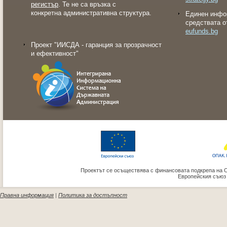
регистър
. Те не са връзка с
конкретна административна структура.
Eдинен инфо
средствата о
eufunds.bg
Проект "ИИСДА - гаранция за прозрачност
и ефективност"
Проектът се осъществява с финансовата подкрепа на 
Европейския съюз
Правна информация
|
Политика за достъпност