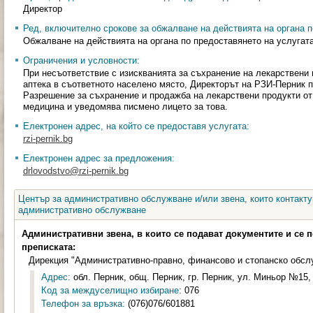
Директор
Ред, включително срокове за обжалване на действията на органа п
Обжалване на действията на органа по предоставянето на услугат
Ограничения и условности:
При несъответствие с изискванията за съхранение на лекарствени п
аптека в съответното населено място, Директорът на РЗИ-Перник п
Разрешение за съхранение и продажба на лекарствени продукти от
медицина и уведомява писмено лицето за това.
Електронен адрес, на който се предоставя услугата:
rzi-pernik.bg
Електронен адрес за предложения:
drlovodstvo@rzi-pernik.bg
Център за административно обслужване и/или звена, които контакту
административно обслужване
Административни звена, в които се подават документите и се 
преписката:
Дирекция "Административно-правно, финансово и стопанско обсл
Адрес:
обл. Перник, общ. Перник, гр. Перник, ул. Миньор №15, 
Код за междуселищно избиране:
076
Телефон за връзка:
(076)076/601881