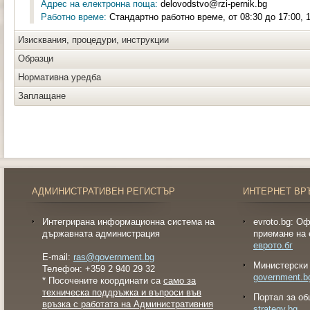
Адрес на електронна поща:
delovodstvo@rzi-pernik.bg
Работно време:
Стандартно работно време, от 08:30 до 17:00, 1
Изисквания, процедури, инструкции
Образци
Нормативна уредба
Заплащане
АДМИНИСТРАТИВЕН РЕГИСТЪР
ИНТЕРНЕТ ВР
Интегрирана информационна система на
evroto.bg: О
държавната администрация
приемане на 
еврото.бг
E-mail:
ras@government.bg
Министерски 
Телефон: +359 2 940 29 32
government.b
* Посочените координати са
само за
техническа поддръжка и въпроси във
Портал за об
връзка с работата на Административния
strategy.bg