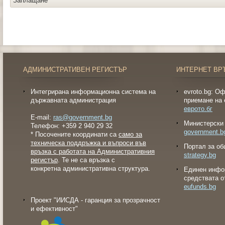
Заплащане
АДМИНИСТРАТИВЕН РЕГИСТЪР
ИНТЕРНЕТ ВР
Интегрирана информационна система на
evroto.bg: О
държавната администрация
приемане на 
еврото.бг
E-mail:
ras@government.bg
Министерски 
Телефон: +359 2 940 29 32
government.b
* Посочените координати са
само за
техническа поддръжка и въпроси във
Портал за об
връзка с работата на Административния
strategy.bg
регистър
. Те не са връзка с
конкретна административна структура.
Eдинен инфо
средствата о
eufunds.bg
Проект "ИИСДА - гаранция за прозрачност
и ефективност"