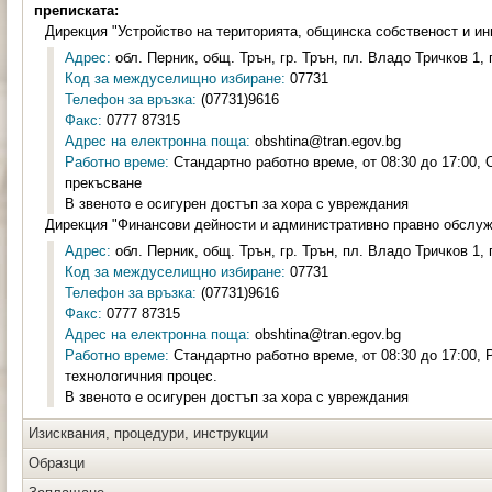
преписката:
Дирекция "Устройство на територията, общинска собственост и и
Адрес:
обл. Перник, общ. Трън, гр. Трън, пл. Владо Тричков 1, 
Код за междуселищно избиране:
07731
Телефон за връзка:
(07731)9616
Факс:
0777 87315
Адрес на електронна поща:
obshtina@tran.egov.bg
Работно време:
Стандартно работно време, от 08:30 до 17:00, 
прекъсване
В звеното е осигурен достъп за хора с увреждания
Дирекция "Финансови дейности и административно правно обслу
Адрес:
обл. Перник, общ. Трън, гр. Трън, пл. Владо Тричков 1, 
Код за междуселищно избиране:
07731
Телефон за връзка:
(07731)9616
Факс:
0777 87315
Адрес на електронна поща:
obshtina@tran.egov.bg
Работно време:
Стандартно работно време, от 08:30 до 17:00, 
технологичния процес.
В звеното е осигурен достъп за хора с увреждания
Изисквания, процедури, инструкции
Образци