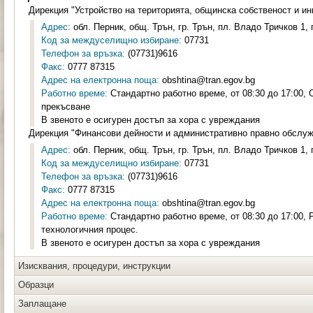
Дирекция "Устройство на територията, общинска собственост и и
Адрес:
обл. Перник, общ. Трън, гр. Трън, пл. Владо Тричков 1, 
Код за междуселищно избиране:
07731
Телефон за връзка:
(07731)9616
Факс:
0777 87315
Адрес на електронна поща:
obshtina@tran.egov.bg
Работно време:
Стандартно работно време, от 08:30 до 17:00, 
прекъсване
В звеното е осигурен достъп за хора с увреждания
Дирекция "Финансови дейности и административно правно обслу
Адрес:
обл. Перник, общ. Трън, гр. Трън, пл. Владо Тричков 1, 
Код за междуселищно избиране:
07731
Телефон за връзка:
(07731)9616
Факс:
0777 87315
Адрес на електронна поща:
obshtina@tran.egov.bg
Работно време:
Стандартно работно време, от 08:30 до 17:00, 
технологичния процес.
В звеното е осигурен достъп за хора с увреждания
Изисквания, процедури, инструкции
Образци
Заплащане