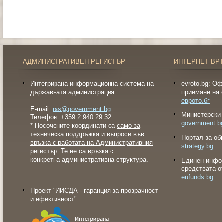
АДМИНИСТРАТИВЕН РЕГИСТЪР
ИНТЕРНЕТ ВР
Интегрирана информационна система на
evroto.bg: О
държавната администрация
приемане на 
еврото.бг
E-mail:
ras@government.bg
Министерски 
Телефон: +359 2 940 29 32
government.b
* Посочените координати са
само за
техническа поддръжка и въпроси във
Портал за об
връзка с работата на Административния
strategy.bg
регистър
. Те не са връзка с
конкретна административна структура.
Eдинен инфо
средствата о
eufunds.bg
Проект "ИИСДА - гаранция за прозрачност
и ефективност"