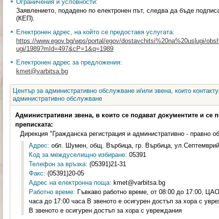
Ограничения и условности:
Заявлението, подадено по електронен път, следва да бъде подпис
(КЕП).
Електронен адрес, на който се предоставя услугата:
https://www.egov.bg/wps/portal/egov/dostavchitsi%20na%20uslugi/obsht
ugi/1989?mId=497&cP=1&q=1989
Електронен адрес за предложения:
kmet@varbitsa.bg
Център за административно обслужване и/или звена, които контакту
административно обслужване
Административни звена, в които се подават документите и се 
преписката:
Дирекция "Гражданска регистрация и административно - правно о
Адрес:
обл. Шумен, общ. Върбица, гр. Върбица, ул.Септемврий
Код за междуселищно избиране:
05391
Телефон за връзка:
(05391)21-31
Факс:
(05391)20-05
Адрес на електронна поща:
kmet@varbitsa.bg
Работно време:
Гъвкаво работно време, от 08:00 до 17:00, ЦАО 
часа до 17:00 часа В звеното е осигурен достъп за хора с увр
В звеното е осигурен достъп за хора с увреждания