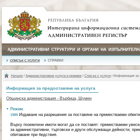
АДМИНИСТРАТИВНИ СТРУКТУРИ И ОРГАНИ НА ИЗПЪЛНИТЕЛН
СПРАВКИ
СПИСЪК С УСЛУГИ
Начало
/
Административни услуги и режими
/
Списък с услуги
/ Информация за 
Информация за предоставяне на услуга
Общинска администрация - Върбица, Шумен
Режим:
Издаване на разрешения за поставяне на преместваеми обект
1989
Върху поземлени имоти могат да се поставят: преместваеми увесе
за административни, търговски и други обслужващи дейности; пре
обитаване при бедствия.