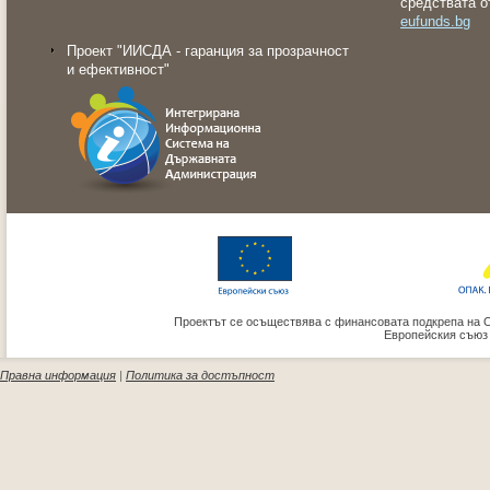
средствата о
eufunds.bg
Проект "ИИСДА - гаранция за прозрачност
и ефективност"
Проектът се осъществява с финансовата подкрепа на 
Европейския съюз
Правна информация
|
Политика за достъпност