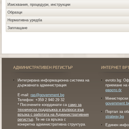
Изисквания, процедури, инструкции
Образци
Нормативна уредба
Заплащане
АДМИНИСТРАТИВЕН РЕГИСТЪР
ИНТЕРНЕТ ВР
Интегрирана информационна система на
evroto.bg: О
държавната администрация
приемане на 
еврото.бг
E-mail:
ras@government.bg
Министерски 
Телефон: +359 2 940 29 32
government.b
* Посочените координати са
само за
техническа поддръжка и въпроси във
Портал за об
връзка с работата на Административния
strategy.bg
регистър
. Те не са връзка с
конкретна административна структура.
Eдинен инфо