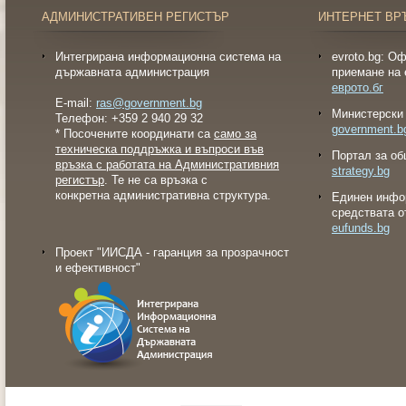
АДМИНИСТРАТИВЕН РЕГИСТЪР
ИНТЕРНЕТ ВР
Интегрирана информационна система на
evroto.bg: О
държавната администрация
приемане на 
еврото.бг
E-mail:
ras@government.bg
Министерски 
Телефон: +359 2 940 29 32
government.b
* Посочените координати са
само за
техническа поддръжка и въпроси във
Портал за об
връзка с работата на Административния
strategy.bg
регистър
. Те не са връзка с
конкретна административна структура.
Eдинен инфо
средствата о
eufunds.bg
Проект "ИИСДА - гаранция за прозрачност
и ефективност"