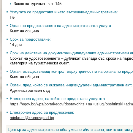
Закон за туризма - чл. 145
Услугата се предоставя и като вътрешно-административна:
Не
Орган по предоставянето на административната услуга:
Кмет на община
Срок за предоставяне:
14 дни
Срок на действие на документа/индивидуалния административен ак
Срокът на удостоверението – дубликат съвпада със срока на първ
категория на туристически обект.
Орган, осъществяващ контрол върху дейността на органа по предо
Кмет на община
Орган, пред който се обжалва индивидуален административен акт:
Административен съд
Електронен адрес, на който се предоставя услугата:
https://egov.bg/wps/portal/egov/dostavchitsi+na+uslugi/obshtinski+admin
Електронен адрес за предложения:
minkrum@krumovgrad.bg
Център за административно обслужване и/или звена, които контакту