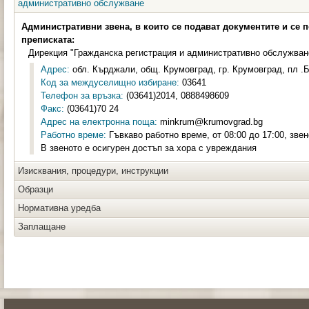
административно обслужване
Административни звена, в които се подават документите и се 
преписката:
Дирекция "Гражданска регистрация и административно обслужван
Адрес:
обл. Кърджали, общ. Крумовград, гр. Крумовград, пл .Б
Код за междуселищно избиране:
03641
Телефон за връзка:
(03641)2014, 0888498609
Факс:
(03641)70 24
Адрес на електронна поща:
minkrum@krumovgrad.bg
Работно време:
Гъвкаво работно време, от 08:00 до 17:00, зве
В звеното е осигурен достъп за хора с увреждания
Изисквания, процедури, инструкции
Образци
Нормативна уредба
Заплащане