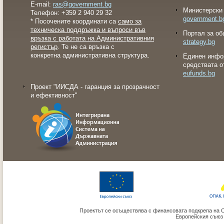
E-mail:
ras@government.bg
Министерски 
Телефон: +359 2 940 29 32
government.b
* Посочените координати са
само за
техническа поддръжка и въпроси във
Портал за об
връзка с работата на Административния
strategy.bg
регистър
. Те не са връзка с
конкретна административна структура.
Eдинен инфо
средствата о
eufunds.bg
Проект "ИИСДА - гаранция за прозрачност
и ефективност"
Проектът се осъществява с финансовата подкрепа на 
Европейския съюз