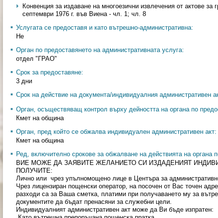
Конвенция за издаване на многоезични извлечения от актове за 
септември 1976 г. във Виена - чл. 1; чл. 8
Услугата се предоставя и като вътрешно-административна:
Не
Орган по предоставянето на административната услуга:
отдел "ГРАО"
Срок за предоставяне:
3 дни
Срок на действие на документа/индивидуалния административен ак
Орган, осъществяващ контрол върху дейността на органа по предо
Кмет на община
Орган, пред който се обжалва индивидуален административен акт:
Кмет на община
Ред, включително срокове за обжалване на действията на органа п
ВИЕ МОЖЕ ДА ЗАЯВИТЕ ЖЕЛАНИЕТО СИ ИЗДАДЕНИЯТ ИНДИВ
ПОЛУЧИТЕ:
Лично или чрез упълномощено лице в Центъра за административн
Чрез лицензиран пощенски оператор, на посочен от Вас точен адре
разходи са за Ваша сметка, платими при получаването му за вътр
документите да бъдат пренасяни за служебни цели.
Индивидуалният административен акт може да Ви бъде изпратен:
Като вътрешна препоръчана пощенска пратка.