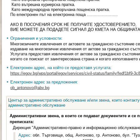
Като вътрешна куриерска пратка.
Като международна препоръчана пощенска пратка.
По електронен път на електронна поща …………………..
АКО В ПОСОЧЕНИЯ СРОК НЕ ПОЛУЧИТЕ УДОСТОВЕРЕНИЕТО,
ВИЕ МОЖЕТЕ ДА ПОДАДЕТЕ СИГНАЛ ДО КМЕТА НА ОБЩИНАТА
Ограничения и условности:
Многоезичните извлечения от актовете за гражданско състояние се
издаване на многоезични извлечения от актове за гражданско съст
Услугата предоставя извлечения от актове за гражданско състояни
когато се поискат от заинтересована страна и когато използването
Електронен адрес, на който се предоставя услугата:
https://egov.bg/wps/portal/egov/services/civil-status/family/fedf1bf9-
Електронен адрес за предложения:
ob_antonovo@abv.bg
Център за административно обслужване и/или звена, които контакту
административно обслужване
Административни звена, в които се подават документите и се 
преписката:
Дирекция "Административно-правно и информационно обслужван
Адрес:
обл. Търговище, общ. Антоново, гр. Антоново, бул. "Туз