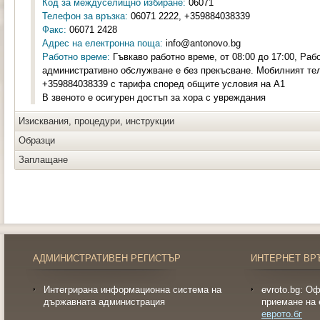
Код за междуселищно избиране:
06071
Телефон за връзка:
06071 2222, +359884038339
Факс:
06071 2428
Адрес на електронна поща:
info@antonovo.bg
Работно време:
Гъвкаво работно време, от 08:00 до 17:00, Раб
административно обслужване е без прекъсване. Мобилният те
+359884038339 с тарифа според общите условия на А1
В звеното е осигурен достъп за хора с увреждания
Изисквания, процедури, инструкции
Образци
Заплащане
АДМИНИСТРАТИВЕН РЕГИСТЪР
ИНТЕРНЕТ ВР
Интегрирана информационна система на
evroto.bg: О
държавната администрация
приемане на 
еврото.бг