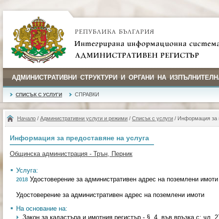
АДМИНИСТРАТИВНИ СТРУКТУРИ И ОРГАНИ НА ИЗПЪЛНИТЕЛН
СПРАВКИ
СПИСЪК С УСЛУГИ
Начало
/
Административни услуги и режими
/
Списък с услуги
/ Информация за 
Информация за предоставяне на услуга
Общинска администрация - Трън, Перник
Услуга:
Удостоверение за административен адрес на поземлени имоти
2018
Удостоверение за административен адрес на поземлени имоти
На основание на:
Закон за кадастъра и имотния регистър - §. 4, във връзка с; чл. 27, 