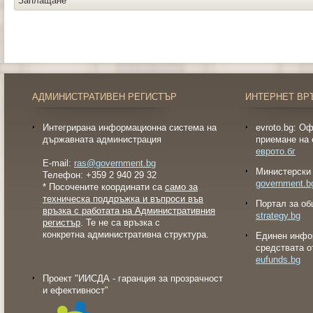
Заплащане
АДМИНИСТРАТИВЕН РЕГИСТЪР
ИНТЕРНЕТ ВР
Интегрирана информационна система на
evroto.bg: О
държавната администрация
приемане на 
еврото.бг
E-mail:
ras@government.bg
Министерски 
Телефон: +359 2 940 29 32
government.b
* Посочените координати са
само за
техническа поддръжка и въпроси във
Портал за об
връзка с работата на Административния
strategy.bg
регистър
. Те не са връзка с
конкретна административна структура.
Eдинен инфо
средствата о
eufunds.bg
Проект "ИИСДА - гаранция за прозрачност
и ефективност"