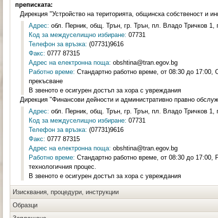
преписката:
Дирекция "Устройство на територията, общинска собственост и и
Адрес:
обл. Перник, общ. Трън, гр. Трън, пл. Владо Тричков 1, 
Код за междуселищно избиране:
07731
Телефон за връзка:
(07731)9616
Факс:
0777 87315
Адрес на електронна поща:
obshtina@tran.egov.bg
Работно време:
Стандартно работно време, от 08:30 до 17:00, 
прекъсване
В звеното е осигурен достъп за хора с увреждания
Дирекция "Финансови дейности и административно правно обслу
Адрес:
обл. Перник, общ. Трън, гр. Трън, пл. Владо Тричков 1, 
Код за междуселищно избиране:
07731
Телефон за връзка:
(07731)9616
Факс:
0777 87315
Адрес на електронна поща:
obshtina@tran.egov.bg
Работно време:
Стандартно работно време, от 08:30 до 17:00, 
технологичния процес.
В звеното е осигурен достъп за хора с увреждания
Изисквания, процедури, инструкции
Образци