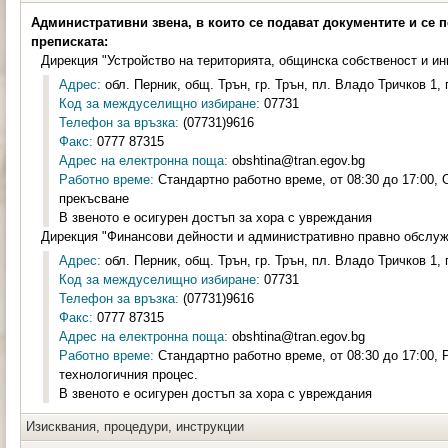
Административни звена, в които се подават документите и се 
преписката:
Дирекция "Устройство на територията, общинска собственост и и
Адрес:
обл. Перник, общ. Трън, гр. Трън, пл. Владо Тричков 1, 
Код за междуселищно избиране:
07731
Телефон за връзка:
(07731)9616
Факс:
0777 87315
Адрес на електронна поща:
obshtina@tran.egov.bg
Работно време:
Стандартно работно време, от 08:30 до 17:00, 
прекъсване
В звеното е осигурен достъп за хора с увреждания
Дирекция "Финансови дейности и административно правно обслу
Адрес:
обл. Перник, общ. Трън, гр. Трън, пл. Владо Тричков 1, 
Код за междуселищно избиране:
07731
Телефон за връзка:
(07731)9616
Факс:
0777 87315
Адрес на електронна поща:
obshtina@tran.egov.bg
Работно време:
Стандартно работно време, от 08:30 до 17:00, 
технологичния процес.
В звеното е осигурен достъп за хора с увреждания
Изисквания, процедури, инструкции