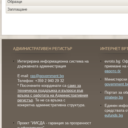
Образци
Заплащане
АДМИНИСТРАТИВЕН РЕГИСТЪР
ИНТЕРНЕТ ВР
Интегрирана информационна система на
evroto.bg: О
държавната администрация
приемане на 
еврото.бг
E-mail:
ras@government.bg
Министерски 
Телефон: +359 2 940 29 32
government.b
* Посочените координати са
само за
техническа поддръжка и въпроси във
Портал за об
връзка с работата на Административния
strategy.bg
регистър
. Те не са връзка с
конкретна административна структура.
Eдинен инфо
средствата о
eufunds.bg
Проект "ИИСДА - гаранция за прозрачност
и ефективност"