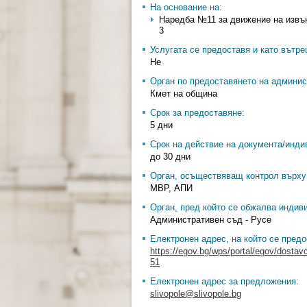
На основание на:
Наредба №11 за движение на извънга
3
Услугата се предоставя и като вътр
Не
Орган по предоставянето на админис
Кмет на община
Срок за предоставяне:
5 дни
Срок на действие на документа/инди
до 30 дни
Орган, осъществяващ контрол върху 
МВР, АПИ
Орган, пред който се обжалва индив
Административен съд - Русе
Електронен адрес, на който се предо
https://egov.bg/wps/portal/egov/dostav
51
Електронен адрес за предложения:
slivopole@slivopole.bg