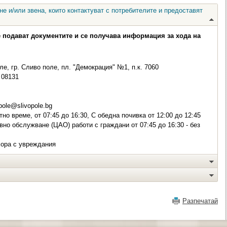
е и/или звена, които контактуват с потребителите и предоставят
е подават документите и се получава информация за хода на
е, гр. Сливо поле, пл. "Демокрация" №1, п.к. 7060
08131
pole@slivopole.bg
но време, от 07:45 до 16:30, С обедна почивка от 12:00 до 12:45
вно обслужване (ЦАО) работи с граждани от 07:45 до 16:30 - без
хора с увреждания
Разпечатай