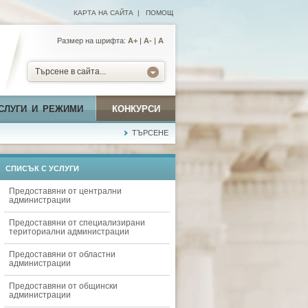
КАРТА НА САЙТА
|
ПОМОЩ
Размер на шрифта:
А+
|
A-
|
A
Търсене в сайта...
СЛУГИ И РЕЖИМИ
КОНКУРСИ
ТЪРСЕНЕ
СПИСЪК С УСЛУГИ
Предоставяни от централни
администрации
Предоставяни от специализирани
териториални администрации
Предоставяни от областни
администрации
Предоставяни от общински
администрации