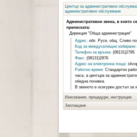
Център за административно обслужван
административно обслужване
Административни звена, в които с
преписката:
Дирекция "Обща администрация"
Адрес:
обл. Русе, общ. Сливо пол
Код за междуселищно избиране:
Телефон за връзка:
(08131)2795
Факс:
(08131)2876
Адрес на електронна поща:
slivo
Работно време:
Стандартно работ
часа, а центъра за администрати
обедна почивка.
В звеното е осигурен достъп за 
Изисквания, процедури, инструкции
Заплащане