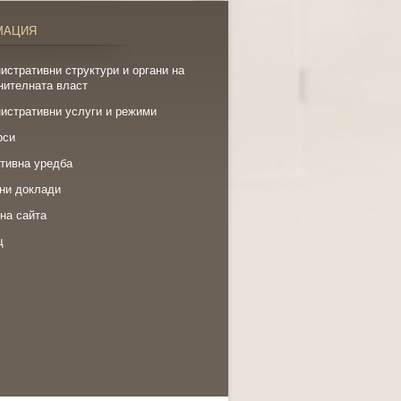
МАЦИЯ
истративни структури и органи на
нителната власт
истративни услуги и режими
рси
тивна уредба
ни доклади
на сайта
щ