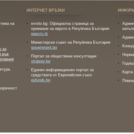
ИНТЕРНЕТ ВРЪЗКИ
ИНФОР
тема на
evroto.bg: Официална страница за
Админ
приемане на еврото в Република България
изпъл
еврото.бг
Админ
Министерски съвет на Република България
Конку
government.bg
о за
и във
Норма
Портал за обществени консултации
ативния
strategy.bg
Годиш
ктура.
Eдинен информационен портал за
Карта 
средствата от Европейския съюз
eufunds.bg
Помо
озрачност