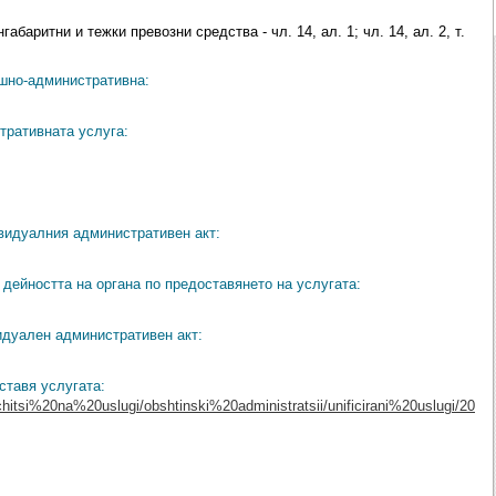
баритни и тежки превозни средства - чл. 14, ал. 1; чл. 14, ал. 2, т.
ешно-административна:
тративната услуга:
видуалния административен акт:
дейността на органа по предоставянето на услугата:
идуален административен акт:
ставя услугата:
chitsi%20na%20uslugi/obshtinski%20administratsii/unificirani%20uslugi/20