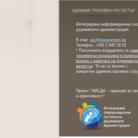
АДМИНИСТРАТИВЕН РЕГИСТЪР
Интегрирана информационна сис
държавната администрация
E-mail:
ras@government.bg
Телефон: +359 2 940 29 32
* Посочените координати са
сам
техническа поддръжка и въпрос
връзка с работата на Администр
регистър
. Те не са връзка с
конкретна административна стру
Проект "ИИСДА - гаранция за пр
и ефективност"