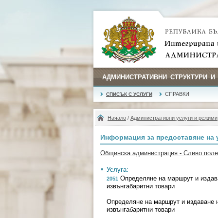
АДМИНИСТРАТИВНИ СТРУКТУРИ И
СПРАВКИ
СПИСЪК С УСЛУГИ
Начало
/
Административни услуги и режими
Информация за предоставяне на 
Общинска администрация - Сливо поле
Услуга:
Определяне на маршрут и издав
2051
извънгабаритни товари
Определяне на маршрут и издаване 
извънгабаритни товари