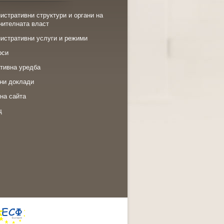
истративни структури и органи на
нителната власт
истративни услуги и режими
рси
тивна уредба
ни доклади
на сайта
щ