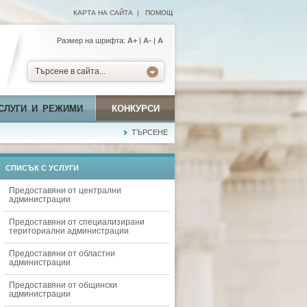
КАРТА НА САЙТА
|
ПОМОЩ
Размер на шрифта:
А+
|
A-
|
A
Търсене в сайта...
СЛУГИ И РЕЖИМИ
КОНКУРСИ
ТЪРСЕНЕ
СПИСЪК С УСЛУГИ
Предоставяни от централни
администрации
Предоставяни от специализирани
териториални администрации
Предоставяни от областни
администрации
Предоставяни от общински
администрации