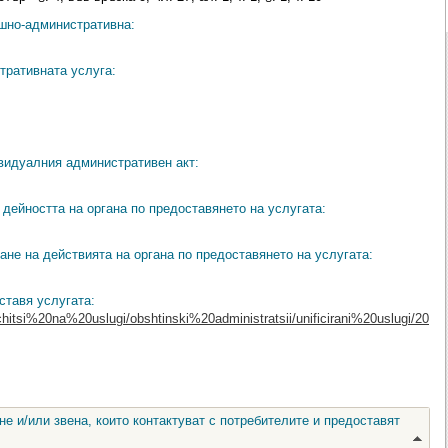
ешно-административна:
тративната услуга:
видуалния административен акт:
дейността на органа по предоставянето на услугата:
ане на действията на органа по предоставянето на услугата:
ставя услугата:
chitsi%20na%20uslugi/obshtinski%20administratsii/unificirani%20uslugi/20
е и/или звена, които контактуват с потребителите и предоставят