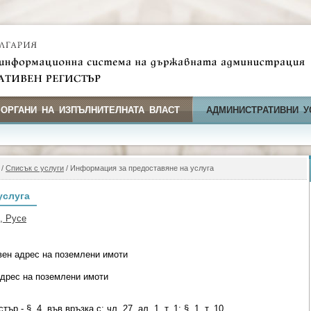
 ОРГАНИ НА ИЗПЪЛНИТЕЛНАТА ВЛАСТ
АДМИНИСТРАТИВНИ У
/
Списък с услуги
/ Информация за предоставяне на услуга
услуга
, Русе
ен адрес на поземлени имоти
адрес на поземлени имоти
р - §. 4, във връзка с; чл. 27, ал. 1, т. 1; §. 1, т. 10