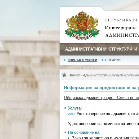
АДМИНИСТРАТИВНИ СТРУКТУРИ И
СПРАВКИ
СПИСЪК С УСЛУГИ
Начало
/
Административни услуги и режими
Информация за предоставяне на 
Общинска администрация - Сливо поле
Услуга:
Удостоверение за административ
2018
Удостоверение за административен 
На основание на:
Закон за кадастъра и имотния регистъ