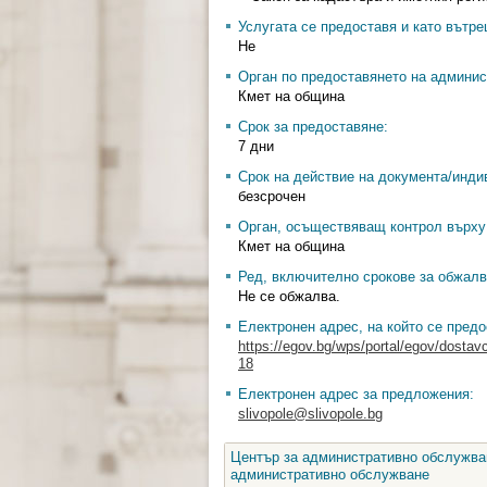
Услугата се предоставя и като вътр
Не
Орган по предоставянето на админис
Кмет на община
Срок за предоставяне:
7 дни
Срок на действие на документа/инди
безсрочен
Орган, осъществяващ контрол върху 
Кмет на община
Ред, включително срокове за обжалв
Не се обжалва.
Електронен адрес, на който се предо
https://egov.bg/wps/portal/egov/dostav
18
Електронен адрес за предложения:
slivopole@slivopole.bg
Център за административно обслужван
административно обслужване