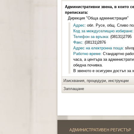
Административни звена, в които с
преписката:
Дирекция "Обща администрация"
Адрес:
обл. Русе, общ. Сливо пол
Код за междуселищно избиране:
Телефон за връзка:
(08131)2795
Факс:
(08131)2876
Адрес на електронна поща:
slivo
Работно време:
Стандартно работ
часа, а центъра за администрати
обедна почивка.
В звеното е осигурен достъп за 
Изисквания, процедури, инструкции
Заплащане
АДМИНИСТРАТИВЕН РЕГИСТЪР