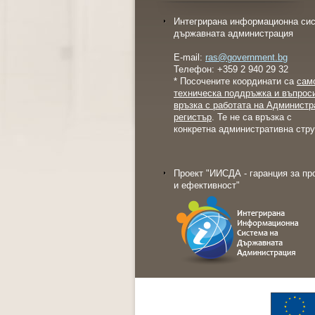
Интегрирана информационна сис
държавната администрация
E-mail:
ras@government.bg
Телефон: +359 2 940 29 32
* Посочените координати са
сам
техническа поддръжка и въпрос
връзка с работата на Администр
регистър
. Те не са връзка с
конкретна административна стру
Проект "ИИСДА - гаранция за пр
и ефективност"