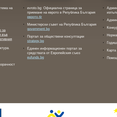
тема на
evroto.bg: Официална страница за
Админ
приемане на еврото в Република България
изпъл
еврото.бг
Админ
Министерски съвет на Република България
Конку
government.bg
о за
и във
Норма
Портал за обществени консултации
ативния
strategy.bg
Годиш
ктура.
Eдинен информационен портал за
Карта 
средствата от Европейския съюз
eufunds.bg
Помо
озрачност