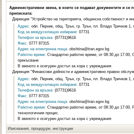
Административни звена, в които се подават документите и се 
преписката:
Дирекция "Устройство на територията, общинска собственост и и
Адрес:
обл. Перник, общ. Трън, гр. Трън, пл. Владо Тричков 1, 
Код за междуселищно избиране:
07731
Телефон за връзка:
(07731)9616
Факс:
0777 87315
Адрес на електронна поща:
obshtina@tran.egov.bg
Работно време:
Стандартно работно време, от 08:30 до 17:00, 
прекъсване
В звеното е осигурен достъп за хора с увреждания
Дирекция "Финансови дейности и административно правно обслу
Адрес:
обл. Перник, общ. Трън, гр. Трън, пл. Владо Тричков 1, 
Код за междуселищно избиране:
07731
Телефон за връзка:
(07731)9616
Факс:
0777 87315
Адрес на електронна поща:
obshtina@tran.egov.bg
Работно време:
Стандартно работно време, от 08:30 до 17:00, 
технологичния процес.
В звеното е осигурен достъп за хора с увреждания
Изисквания, процедури, инструкции