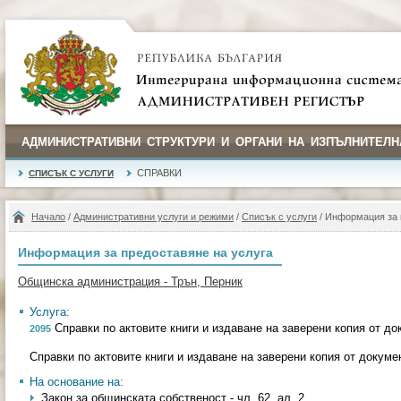
АДМИНИСТРАТИВНИ СТРУКТУРИ И ОРГАНИ НА ИЗПЪЛНИТЕЛН
СПРАВКИ
СПИСЪК С УСЛУГИ
Начало
/
Административни услуги и режими
/
Списък с услуги
/ Информация за 
Информация за предоставяне на услуга
Общинска администрация - Трън, Перник
Услуга:
Справки по актовите книги и издаване на заверени копия от д
2095
Справки по актовите книги и издаване на заверени копия от докум
На основание на:
Закон за общинската собственост - чл. 62, ал. 2