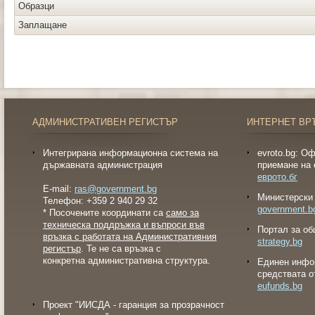
Образци
Заплащане
АДМИНИСТРАТИВЕН РЕГИСТЪР
ИНТЕРНЕТ ВР
Интегрирана информационна система на
evroto.bg: О
държавната администрация
приемане на 
еврото.бг
E-mail:
ras@government.bg
Министерски 
Телефон: +359 2 940 29 32
government.b
* Посочените координати са
само за
техническа поддръжка и въпроси във
Портал за об
връзка с работата на Административния
strategy.bg
регистър
. Те не са връзка с
конкретна административна структура.
Eдинен инфо
средствата о
eufunds.bg
Проект "ИИСДА - гаранция за прозрачност