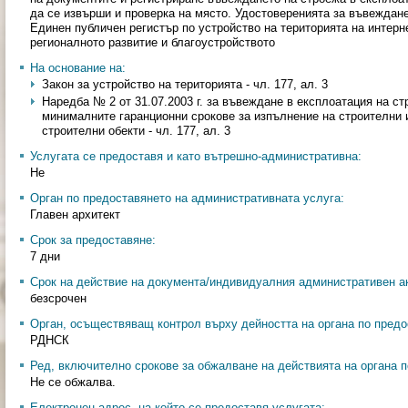
да се извърши и проверка на място. Удостоверенията за въвеждане
Единен публичен регистър по устройство на територията на интерн
регионалното развитие и благоустройството
На основание на:
Закон за устройство на територията - чл. 177, ал. 3
Наредба № 2 от 31.07.2003 г. за въвеждане в експлоатация на с
минималните гаранционни срокове за изпълнение на строителни 
строителни обекти - чл. 177, ал. 3
Услугата се предоставя и като вътрешно-административна:
Не
Орган по предоставянето на административната услуга:
Главен архитект
Срок за предоставяне:
7 дни
Срок на действие на документа/индивидуалния административен ак
безсрочен
Орган, осъществяващ контрол върху дейността на органа по предо
РДНСК
Ред, включително срокове за обжалване на действията на органа п
Не се обжалва.
Електронен адрес, на който се предоставя услугата: