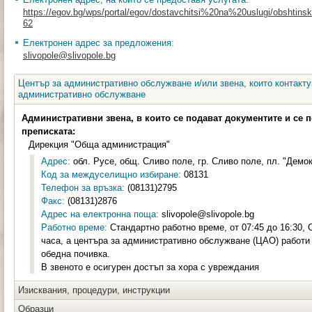
https://egov.bg/wps/portal/egov/dostavchitsi%20na%20uslugi/obshtinski
62
Електронен адрес за предложения:
slivopole@slivopole.bg
Център за административно обслужване и/или звена, които контакту
административно обслужване
Административни звена, в които се подават документите и се 
преписката:
Дирекция "Обща администрация"
Адрес:
обл. Русе, общ. Сливо поле, гр. Сливо поле, пл. "Демок
Код за междуселищно избиране:
08131
Телефон за връзка:
(08131)2795
Факс:
(08131)2876
Адрес на електронна поща:
slivopole@slivopole.bg
Работно време:
Стандартно работно време, от 07:45 до 16:30, С
часа, а центъра за административно обслужване (ЦАО) работи с
обедна почивка.
В звеното е осигурен достъп за хора с увреждания
Изисквания, процедури, инструкции
Образци