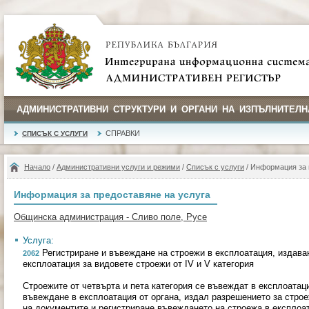
АДМИНИСТРАТИВНИ СТРУКТУРИ И ОРГАНИ НА ИЗПЪЛНИТЕЛН
СПРАВКИ
СПИСЪК С УСЛУГИ
Начало
/
Административни услуги и режими
/
Списък с услуги
/ Информация за 
Информация за предоставяне на услуга
Общинска администрация - Сливо поле, Русе
Услуга:
Регистриране и въвеждане на строежи в експлоатация, издава
2062
експлоатация за видовете строежи от IV и V категория
Строежите от четвърта и пета категория се въвеждат в експлоатац
въвеждане в експлоатация от органа, издал разрешението за стро
на документите и регистриране въвеждането на строежа в експлоат