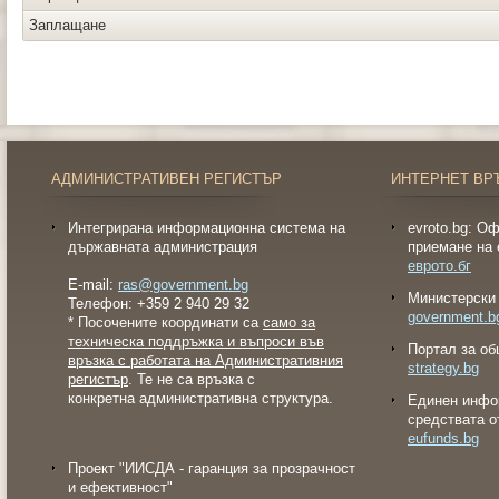
Заплащане
АДМИНИСТРАТИВЕН РЕГИСТЪР
ИНТЕРНЕТ ВР
Интегрирана информационна система на
evroto.bg: О
държавната администрация
приемане на 
еврото.бг
E-mail:
ras@government.bg
Министерски 
Телефон: +359 2 940 29 32
government.b
* Посочените координати са
само за
техническа поддръжка и въпроси във
Портал за об
връзка с работата на Административния
strategy.bg
регистър
. Те не са връзка с
конкретна административна структура.
Eдинен инфо
средствата о
eufunds.bg
Проект "ИИСДА - гаранция за прозрачност
и ефективност"