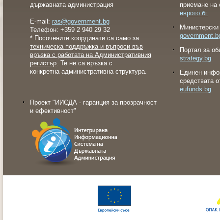
държавната администрация
приемане на 
еврото.бг
E-mail:
ras@government.bg
Министерски 
Телефон: +359 2 940 29 32
government.b
* Посочените координати са
само за
техническа поддръжка и въпроси във
Портал за об
връзка с работата на Административния
strategy.bg
регистър
. Те не са връзка с
конкретна административна структура.
Eдинен инфо
средствата о
eufunds.bg
Проект "ИИСДА - гаранция за прозрачност
и ефективност"