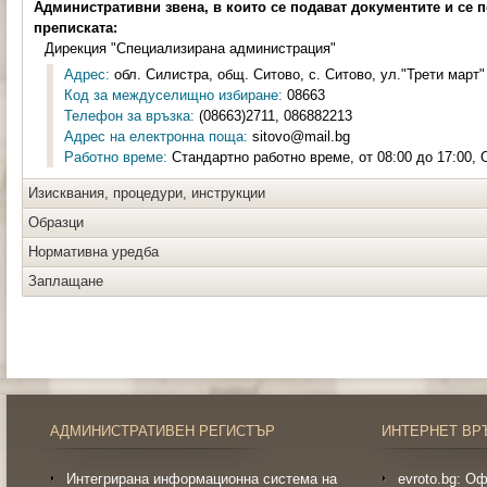
Административни звена, в които се подават документите и се 
преписката:
Дирекция "Специализирана администрация"
Адрес:
обл. Силистра, общ. Ситово, с. Ситово, ул."Трети март"
Код за междуселищно избиране:
08663
Телефон за връзка:
(08663)2711, 086882213
Адрес на електронна поща:
sitovo@mail.bg
Работно време:
Стандартно работно време, от 08:00 до 17:00, 
Изисквания, процедури, инструкции
Образци
Нормативна уредба
Заплащане
АДМИНИСТРАТИВЕН РЕГИСТЪР
ИНТЕРНЕТ ВР
Интегрирана информационна система на
evroto.bg: О