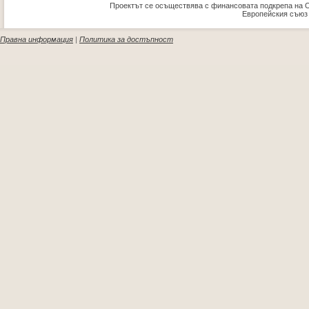
Проектът се осъществява с финансовата подкрепа на 
Европейския съюз
Правна информация
|
Политика за достъпност