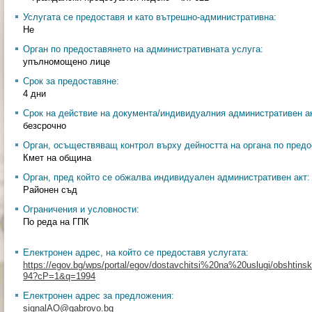
Услугата се предоставя и като вътрешно-административна:
Не
Орган по предоставянето на административната услуга:
упълномощено лице
Срок за предоставяне:
4 дни
Срок на действие на документа/индивидуалния административен ак
безсрочно
Орган, осъществяващ контрол върху дейността на органа по предо
Кмет на община
Орган, пред който се обжалва индивидуален административен акт:
Районен съд
Ограничения и условности:
По реда на ГПК
Електронен адрес, на който се предоставя услугата:
https://egov.bg/wps/portal/egov/dostavchitsi%20na%20uslugi/obshtinski
94?cP=1&q=1994
Електронен адрес за предложения:
signalAO@gabrovo.bg