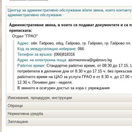
Център за административно обслужване и/или звена, които контакту
административно обслужване
Административни звена, в които се подават документите и се 
преписката:
Отдел "ГРАО"
Адрес:
обл. Габрово, общ. Габрово, гр. Габрово, гр. Габрово пл
Код за междуселищно избиране:
066
Телефон за връзка:
(066)818316
Адрес на електронна поща:
asimeonova@gabrovo.bg
Работно време:
Стандартно работно време, от 08:30 до 17:15,
потребители в делнични дни от 8.30 ч до 17.15 ч. без прекъсва
работното време на ЦАО за услуги ГРАО е от 8.30 ч. до 17.00 ч
12.30 ч. Почивен ден - неделя.
В звеното е осигурен достъп за хора с увреждания
Изисквания, процедури, инструкции
Образци
Нормативна уредба
Заплащане