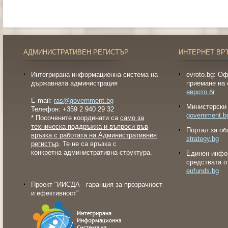
АДМИНИСТРАТИВЕН РЕГИСТЪР
ИНТЕРНЕТ ВР
Интегрирана информационна система на
evroto.bg: О
държавната администрация
приемане на 
еврото.бг
E-mail:
ras@government.bg
Министерски 
Телефон: +359 2 940 29 32
government.b
* Посочените координати са
само за
техническа поддръжка и въпроси във
Портал за об
връзка с работата на Административния
strategy.bg
регистър
. Те не са връзка с
конкретна административна структура.
Eдинен инфо
средствата о
eufunds.bg
Проект "ИИСДА - гаранция за прозрачност
и ефективност"