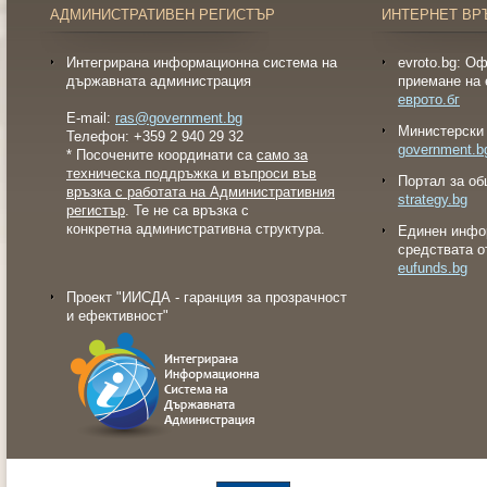
АДМИНИСТРАТИВЕН РЕГИСТЪР
ИНТЕРНЕТ ВР
Интегрирана информационна система на
evroto.bg: О
държавната администрация
приемане на 
еврото.бг
E-mail:
ras@government.bg
Министерски 
Телефон: +359 2 940 29 32
government.b
* Посочените координати са
само за
техническа поддръжка и въпроси във
Портал за об
връзка с работата на Административния
strategy.bg
регистър
. Те не са връзка с
конкретна административна структура.
Eдинен инфо
средствата о
eufunds.bg
Проект "ИИСДА - гаранция за прозрачност
и ефективност"