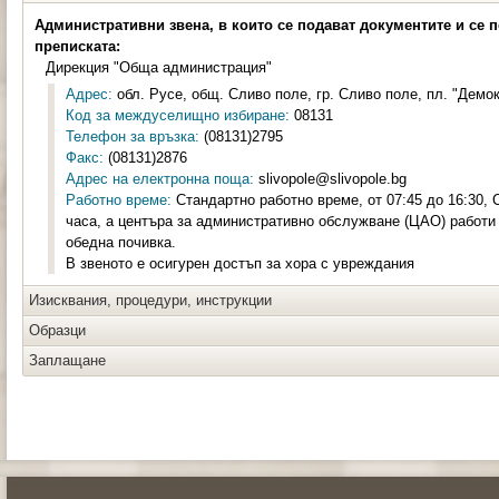
Административни звена, в които се подават документите и се 
преписката:
Дирекция "Обща администрация"
Адрес:
обл. Русе, общ. Сливо поле, гр. Сливо поле, пл. "Демок
Код за междуселищно избиране:
08131
Телефон за връзка:
(08131)2795
Факс:
(08131)2876
Адрес на електронна поща:
slivopole@slivopole.bg
Работно време:
Стандартно работно време, от 07:45 до 16:30, С
часа, а центъра за административно обслужване (ЦАО) работи с
обедна почивка.
В звеното е осигурен достъп за хора с увреждания
Изисквания, процедури, инструкции
Образци
Заплащане