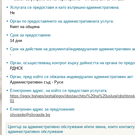
Услугата се предоставя и като вътрешно-административна:
Не
Орган по предоставянето на административната услуга:
Кмет на община
Срок за предоставяне:
14 дни
Срок на действие на документа/индивидуалния административен ак
-
Орган, осъществяващ контрол върху дейността на органа по предо
РДНСК
Орган, пред който се обжалва индивидуален административен акт:
Административен съд - Русе
Електронен адрес, на който се предоставя услугата:
https://egov.bg/wps/portal/egov/dostavchitsi%20na%20uslugi/obshtinski
01
Електронен адрес за предложения:
slivopole@slivopole.bg
Център за административно обслужване и/или звена, които контакту
административно обслужване