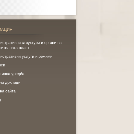
МАЦИЯ
истративни структури и органи на
нителната власт
истративни услуги и режими
рси
тивна уредба
ни доклади
на сайта
щ