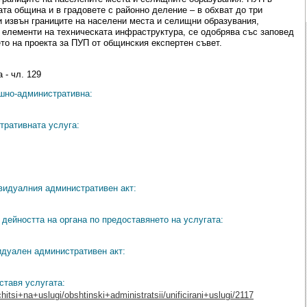
ата община и в градовете с районно деление – в обхват до три
и извън границите на населени места и селищни образувания,
 елементи на техническата инфраструктура, се одобрява със заповед
то на проекта за ПУП от общинския експертен съвет.
 - чл. 129
ешно-административна:
тративната услуга:
видуалния административен акт:
дейността на органа по предоставянето на услугата:
идуален административен акт:
ставя услугата:
hitsi+na+uslugi/obshtinski+administratsii/unificirani+uslugi/2117