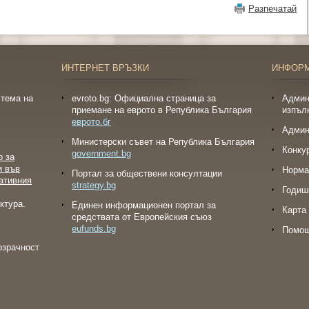
Разпечатай
ИНТЕРНЕТ ВРЪЗКИ
ИНФОР
тема на
evroto.bg: Официална страница за
Админ
приемане на еврото в Република България
изпъл
еврото.бг
Админ
Министерски съвет на Република България
Конку
government.bg
о за
и във
Норма
Портал за обществени консултации
ативния
strategy.bg
Годиш
ктура.
Eдинен информационен портал за
Карта 
средствата от Европейския съюз
eufunds.bg
Помо
озрачност