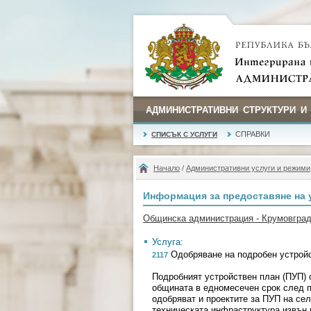
АДМИНИСТРАТИВНИ СТРУКТУРИ И
СПРАВКИ
СПИСЪК С УСЛУГИ
Начало
/
Административни услуги и режими
Информация за предоставяне на 
Общинска администрация - Крумовгра
Услуга:
Одобряване на подробен устрой
2117
Подробният устройствен план (ПУП) 
общината в едномесечен срок след пр
одобряват и проектите за ПУП на се
техническата инфраструктура извън 