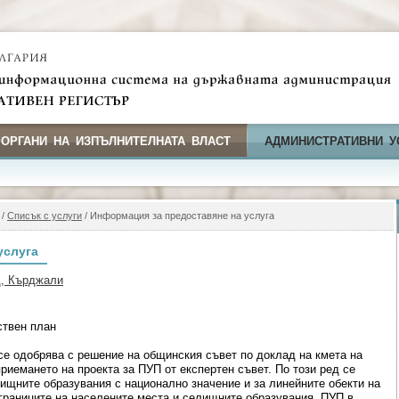
 ОРГАНИ НА ИЗПЪЛНИТЕЛНАТА ВЛАСТ
АДМИНИСТРАТИВНИ У
/
Списък с услуги
/ Информация за предоставяне на услуга
услуга
д, Кърджали
ствен план
се одобрява с решение на общинския съвет по доклад на кмета на
иемането на проекта за ПУП от експертен съвет. По този ред се
лищните образувания с национално значение и за линейните обекти на
границите на населените места и селищните образувания. ПУП в