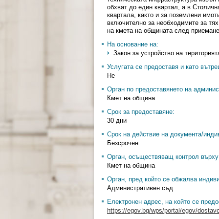
обхват до един квартал, а в Столичн
квартала, както и за поземлени имот
включително за необходимите за тях
на кмета на общината след приемане
На основание на:
Закон за устройство на територията
Услугата се предоставя и като вътр
Не
Орган по предоставянето на админис
Кмет на община
Срок за предоставяне:
30 дни
Срок на действие на документа/инди
Безсрочен
Орган, осъществяващ контрол върху 
Кмет на община
Орган, пред който се обжалва индив
Административен съд
Електронен адрес, на който се предо
https://egov.bg/wps/portal/egov/dostavc