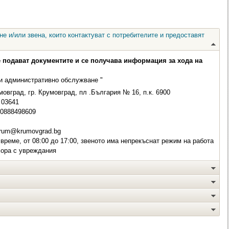
е и/или звена, които контактуват с потребителите и предоставят
е подават документите и се получава информация за хода на
 и административно обслужване "
овград, гр. Крумовград, пл .България № 16, п.к. 6900
03641
 0888498609
rum@krumovgrad.bg
време, от 08:00 до 17:00, звеното има непрекъснат режим на работа
хора с увреждания