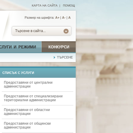
КАРТА НА САЙТА
|
ПОМОЩ
Размер на шрифта:
А+
|
A-
|
A
Търсене в сайта...
СЛУГИ И РЕЖИМИ
КОНКУРСИ
ТЪРСЕНЕ
СПИСЪК С УСЛУГИ
Предоставяни от централни
администрации
Предоставяни от специализирани
териториални администрации
Предоставяни от областни
администрации
Предоставяни от общински
администрации