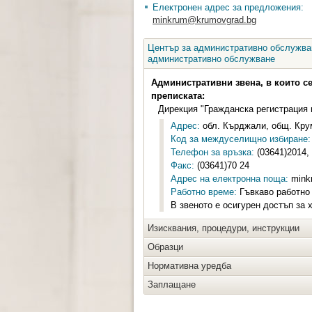
Електронен адрес за предложения:
minkrum@krumovgrad.bg
Център за административно обслужван
административно обслужване
Административни звена, в които с
преписката:
Дирекция "Гражданска регистрация
Адрес:
обл. Кърджали, общ. Крум
Код за междуселищно избиране:
Телефон за връзка:
(03641)2014,
Факс:
(03641)70 24
Адрес на електронна поща:
mink
Работно време:
Гъвкаво работно 
В звеното е осигурен достъп за 
Изисквания, процедури, инструкции
Образци
Нормативна уредба
Заплащане