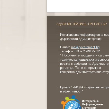
АДМИНИСТРАТИВЕН РЕГИСТЪР
Интегрирана информационна сис
държавната администрация
E-mail:
ras@government.bg
Телефон: +359 2 940 29 32
* Посочените координати са
сам
техническа поддръжка и въпрос
връзка с работата на Администр
регистър
. Те не са връзка с
конкретна административна стру
Проект "ИИСДА - гаранция за пр
и ефективност"