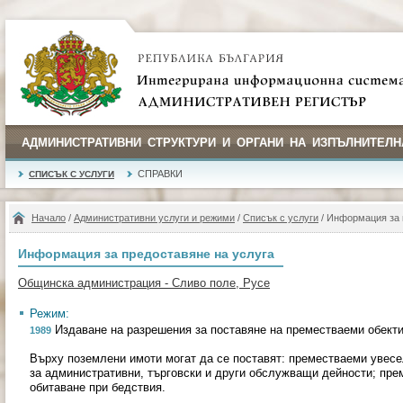
АДМИНИСТРАТИВНИ СТРУКТУРИ И ОРГАНИ НА ИЗПЪЛНИТЕЛН
СПРАВКИ
СПИСЪК С УСЛУГИ
Начало
/
Административни услуги и режими
/
Списък с услуги
/ Информация за 
Информация за предоставяне на услуга
Общинска администрация - Сливо поле, Русе
Режим:
Издаване на разрешения за поставяне на преместваеми обект
1989
Върху поземлени имоти могат да се поставят: преместваеми увесе
за административни, търговски и други обслужващи дейности; пре
обитаване при бедствия.