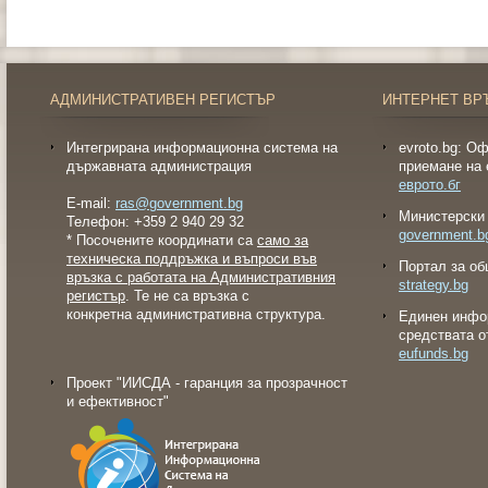
АДМИНИСТРАТИВЕН РЕГИСТЪР
ИНТЕРНЕТ ВР
Интегрирана информационна система на
evroto.bg: О
държавната администрация
приемане на 
еврото.бг
E-mail:
ras@government.bg
Министерски 
Телефон: +359 2 940 29 32
government.b
* Посочените координати са
само за
техническа поддръжка и въпроси във
Портал за об
връзка с работата на Административния
strategy.bg
регистър
. Те не са връзка с
конкретна административна структура.
Eдинен инфо
средствата о
eufunds.bg
Проект "ИИСДА - гаранция за прозрачност
и ефективност"