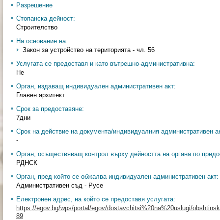
Разрешение
Стопанска дейност:
Строителство
На основание на:
Закон за устройство на територията - чл. 56
Услугата се предоставя и като вътрешно-административна:
Не
Орган, издаващ индивидуален административен акт:
Главен архитект
Срок за предоставяне:
7дни
Срок на действие на документа/индивидуалния административен ак
-
Орган, осъществяващ контрол върху дейността на органа по предо
РДНСК
Орган, пред който се обжалва индивидуален административен акт:
Административен съд - Русе
Електронен адрес, на който се предоставя услугата:
https://egov.bg/wps/portal/egov/dostavchitsi%20na%20uslugi/obshtinski
89