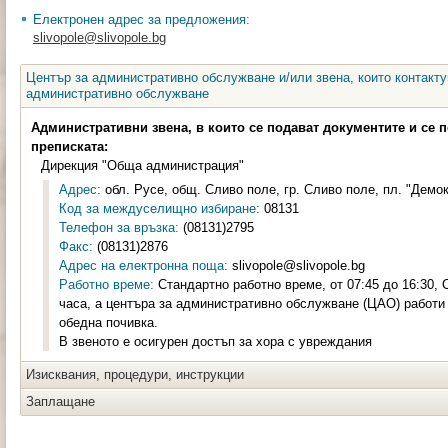
Електронен адрес за предложения:
slivopole@slivopole.bg
Център за административно обслужване и/или звена, които контакту
административно обслужване
Административни звена, в които се подават документите и се 
преписката:
Дирекция "Обща администрация"
Адрес:
обл. Русе, общ. Сливо поле, гр. Сливо поле, пл. "Демок
Код за междуселищно избиране:
08131
Телефон за връзка:
(08131)2795
Факс:
(08131)2876
Адрес на електронна поща:
slivopole@slivopole.bg
Работно време:
Стандартно работно време, от 07:45 до 16:30, С
часа, а центъра за административно обслужване (ЦАО) работи с
обедна почивка.
В звеното е осигурен достъп за хора с увреждания
Изисквания, процедури, инструкции
Заплащане