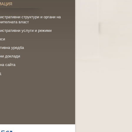
МАЦИЯ
истративни структури и органи на
нителната власт
истративни услуги и режими
рси
тивна уредба
ни доклади
на сайта
щ