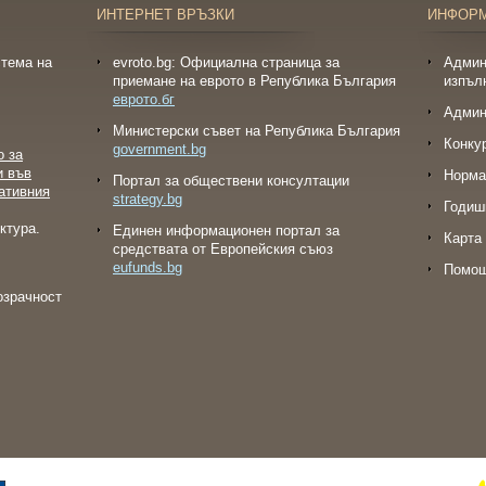
ИНТЕРНЕТ ВРЪЗКИ
ИНФОР
тема на
evroto.bg: Официална страница за
Админ
приемане на еврото в Република България
изпъл
еврото.бг
Админ
Министерски съвет на Република България
Конку
government.bg
о за
и във
Норма
Портал за обществени консултации
ативния
strategy.bg
Годиш
ктура.
Eдинен информационен портал за
Карта 
средствата от Европейския съюз
eufunds.bg
Помо
озрачност