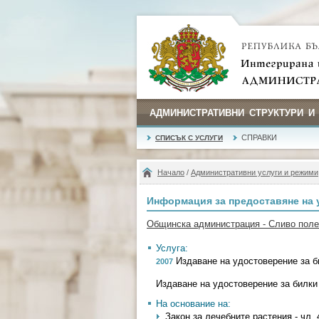
АДМИНИСТРАТИВНИ СТРУКТУРИ И
СПРАВКИ
СПИСЪК С УСЛУГИ
Начало
/
Административни услуги и режими
Информация за предоставяне на 
Общинска администрация - Сливо поле
Услуга:
Издаване на удостоверение за б
2007
Издаване на удостоверение за билки
На основание на:
Закон за лечебните растения - чл. 4