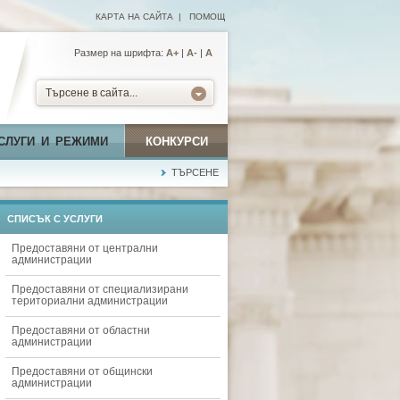
КАРТА НА САЙТА
|
ПОМОЩ
Размер на шрифта:
А+
|
A-
|
A
Търсене в сайта...
СЛУГИ И РЕЖИМИ
КОНКУРСИ
ТЪРСЕНЕ
СПИСЪК С УСЛУГИ
Предоставяни от централни
администрации
Предоставяни от специализирани
териториални администрации
Предоставяни от областни
администрации
Предоставяни от общински
администрации