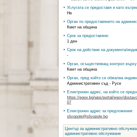
Услугата се предоставя и като вътр
Не
Орган по предоставянето на админис
Кмет на община
Срок за предоставяне:
1 ден
Срок на действие на документа/инди
-
Орган, осъществяващ контрол върху 
Кмет на община
Орган, пред който се обжалва индив
Административен съд - Русе
Електронен адрес, на който се предо
https://egov.bg/wps/portal/egov/dostav
07
Електронен адрес за предложения:
slivopole@slivopole.bg
Център за административно обслужван
административно обслужване