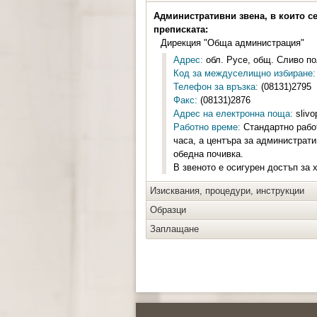
Административни звена, в които с
преписката:
Дирекция "Обща администрация"
Адрес:
обл. Русе, общ. Сливо пол
Код за междуселищно избиране:
Телефон за връзка:
(08131)2795
Факс:
(08131)2876
Адрес на електронна поща:
slivo
Работно време:
Стандартно работ
часа, а центъра за администрати
обедна почивка.
В звеното е осигурен достъп за 
Изисквания, процедури, инструкции
Образци
Заплащане