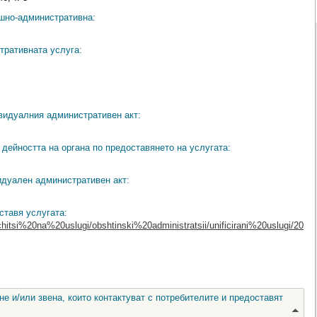
ешно-административна:
тративната услуга:
видуалния административен акт:
дейността на органа по предоставянето на услугата:
идуален административен акт:
ставя услугата:
chitsi%20na%20uslugi/obshtinski%20administratsii/unificirani%20uslugi/20
е и/или звена, които контактуват с потребителите и предоставят