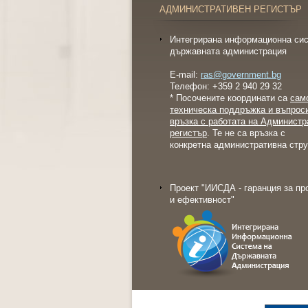
АДМИНИСТРАТИВЕН РЕГИСТЪР
Интегрирана информационна сис
държавната администрация
E-mail:
ras@government.bg
Телефон: +359 2 940 29 32
* Посочените координати са
сам
техническа поддръжка и въпрос
връзка с работата на Администр
регистър
. Те не са връзка с
конкретна административна стру
Проект "ИИСДА - гаранция за пр
и ефективност"