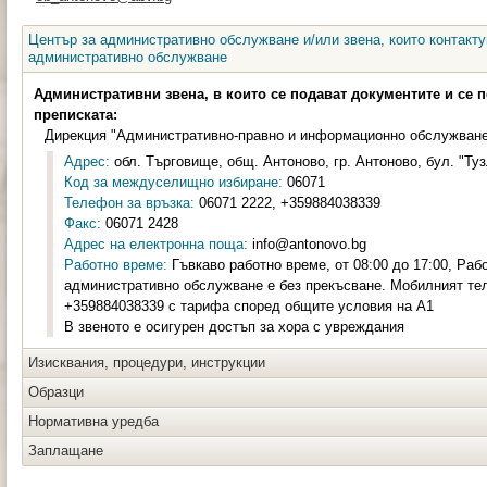
Център за административно обслужване и/или звена, които контакту
административно обслужване
Административни звена, в които се подават документите и се 
преписката:
Дирекция "Административно-правно и информационно обслужван
Адрес:
обл. Търговище, общ. Антоново, гр. Антоново, бул. "Туз
Код за междуселищно избиране:
06071
Телефон за връзка:
06071 2222, +359884038339
Факс:
06071 2428
Адрес на електронна поща:
info@antonovo.bg
Работно време:
Гъвкаво работно време, от 08:00 до 17:00, Раб
административно обслужване е без прекъсване. Мобилният те
+359884038339 с тарифа според общите условия на А1
В звеното е осигурен достъп за хора с увреждания
Изисквания, процедури, инструкции
Образци
Нормативна уредба
Заплащане