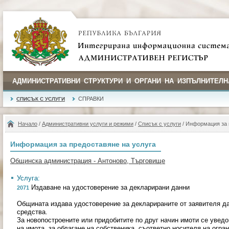
АДМИНИСТРАТИВНИ СТРУКТУРИ И ОРГАНИ НА ИЗПЪЛНИТЕЛН
СПРАВКИ
СПИСЪК С УСЛУГИ
Начало
/
Административни услуги и режими
/
Списък с услуги
/ Информация за 
Информация за предоставяне на услуга
Общинска администрация - Антоново, Търговище
Услуга:
Издаване на удостоверение за декларирани данни
2071
Общината издава удостоверение за декларираните от заявителя д
средства.
За новопостроените или придобитите по друг начин имоти се уве
на имота, за облагане на собственика, съответно носителя на огр