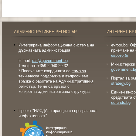
АДМИНИСТРАТИВЕН РЕГИСТЪР
ИНТЕРНЕТ ВР
Интегрирана информационна система на
evroto.bg: О
държавната администрация
приемане на 
еврото.бг
E-mail:
ras@government.bg
Министерски 
Телефон: +359 2 940 29 32
government.b
* Посочените координати са
само за
техническа поддръжка и въпроси във
Портал за об
връзка с работата на Административния
strategy.bg
регистър
. Те не са връзка с
конкретна административна структура.
Eдинен инфо
средствата о
eufunds.bg
Проект "ИИСДА - гаранция за прозрачност
и ефективност"