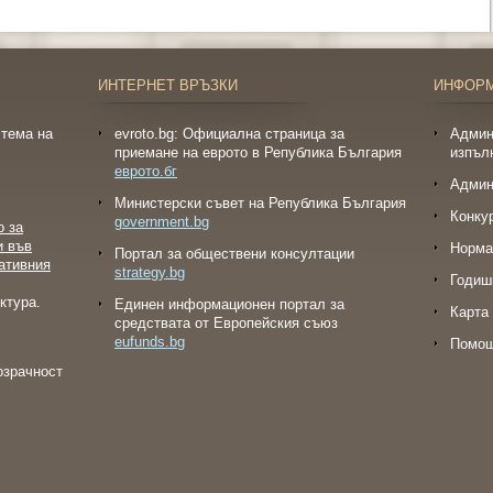
ИНТЕРНЕТ ВРЪЗКИ
ИНФОР
тема на
evroto.bg: Официална страница за
Админ
приемане на еврото в Република България
изпъл
еврото.бг
Админ
Министерски съвет на Република България
Конку
government.bg
о за
и във
Норма
Портал за обществени консултации
ативния
strategy.bg
Годиш
ктура.
Eдинен информационен портал за
Карта 
средствата от Европейския съюз
eufunds.bg
Помо
озрачност