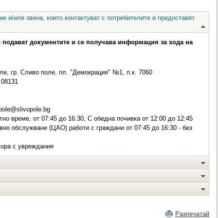
е и/или звена, които контактуват с потребителите и предоставят
е подават документите и се получава информация за хода на
е, гр. Сливо поле, пл. "Демокрация" №1, п.к. 7060
08131
pole@slivopole.bg
но време, от 07:45 до 16:30, С обедна почивка от 12:00 до 12:45
вно обслужване (ЦАО) работи с граждани от 07:45 до 16:30 - без
хора с увреждания
Разпечатай