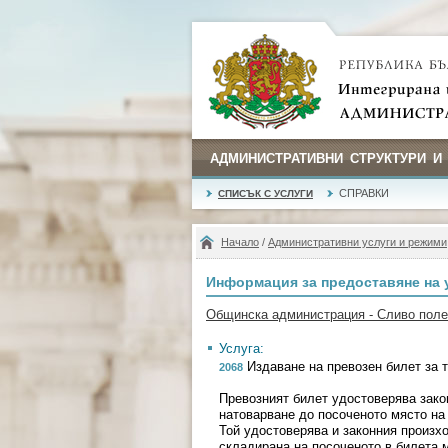
АДМИНИСТРАТИВНИ СТРУКТУРИ И
СПРАВКИ
СПИСЪК С УСЛУГИ
Начало
/
Административни услуги и режими
Информация за предоставяне на 
Общинска администрация - Сливо поле
Услуга:
Издаване на превозен билет за т
2068
Превозният билет удостоверява зако
натоварване до посоченото място на 
Той удостоверява и законния произхо
складирана на посоченото в билета 