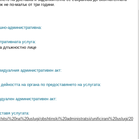
к не по-малък от три години.
ешно-административна:
тративната услуга:
а длъжностно лице
видуалния административен акт:
дейността на органа по предоставянето на услугата:
идуален административен акт:
ставя услугата:
chitsi%20na%20uslugi/obshtinski%20administratsii/unificirani%20uslugi/20