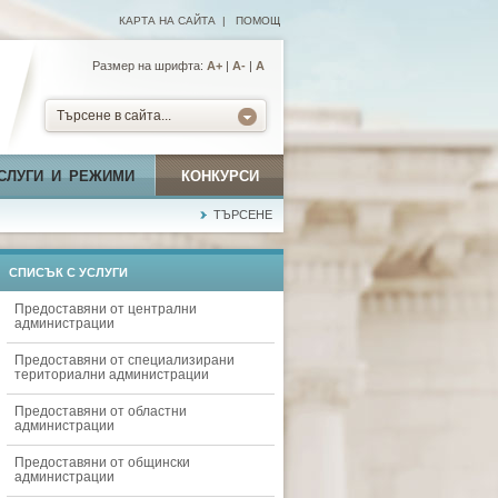
КАРТА НА САЙТА
|
ПОМОЩ
Размер на шрифта:
А+
|
A-
|
A
Търсене в сайта...
СЛУГИ И РЕЖИМИ
КОНКУРСИ
ТЪРСЕНЕ
СПИСЪК С УСЛУГИ
Предоставяни от централни
администрации
Предоставяни от специализирани
териториални администрации
Предоставяни от областни
администрации
Предоставяни от общински
администрации