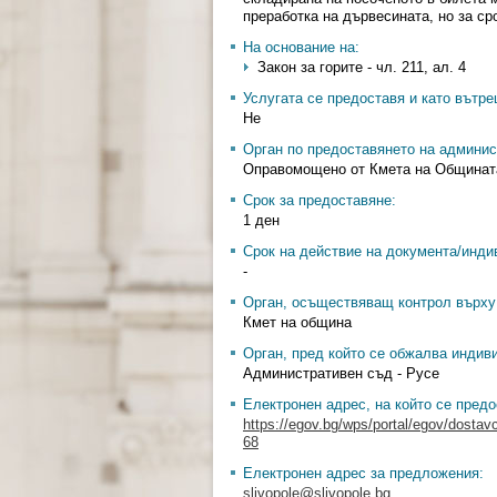
преработка на дървесината, но за сро
На основание на:
Закон за горите - чл. 211, ал. 4
Услугата се предоставя и като вътр
Не
Орган по предоставянето на админис
Оправомощено от Кмета на Общинат
Срок за предоставяне:
1 ден
Срок на действие на документа/инди
-
Орган, осъществяващ контрол върху 
Кмет на община
Орган, пред който се обжалва индив
Административен съд - Русе
Електронен адрес, на който се предо
https://egov.bg/wps/portal/egov/dostav
68
Електронен адрес за предложения:
slivopole@slivopole.bg