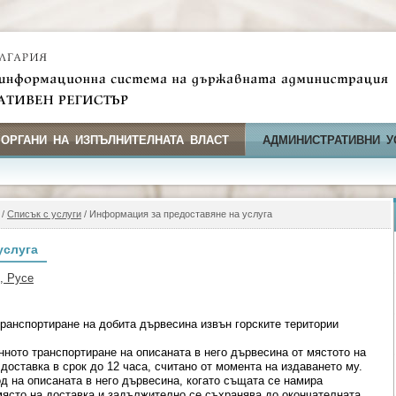
 ОРГАНИ НА ИЗПЪЛНИТЕЛНАТА ВЛАСТ
АДМИНИСТРАТИВНИ У
/
Списък с услуги
/ Информация за предоставяне на услуга
услуга
, Русе
ранспортиране на добита дървесина извън горските територии
нното транспортиране на описаната в него дървесина от мястото на
доставка в срок до 12 часа, считано от момента на издаването му.
д на описаната в него дървесина, когато същата се намира
място на доставка и задължително се съхранява до окончателната