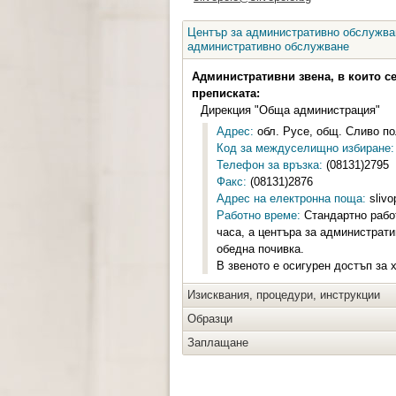
Център за административно обслужван
административно обслужване
Административни звена, в които с
преписката:
Дирекция "Обща администрация"
Адрес:
обл. Русе, общ. Сливо пол
Код за междуселищно избиране:
Телефон за връзка:
(08131)2795
Факс:
(08131)2876
Адрес на електронна поща:
slivo
Работно време:
Стандартно работ
часа, а центъра за администрати
обедна почивка.
В звеното е осигурен достъп за 
Изисквания, процедури, инструкции
Образци
Заплащане