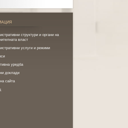
МАЦИЯ
истративни структури и органи на
нителната власт
истративни услуги и режими
рси
тивна уредба
ни доклади
на сайта
щ