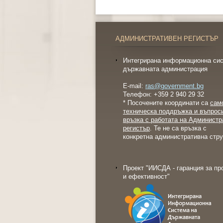
АДМИНИСТРАТИВЕН РЕГИСТЪР
Интегрирана информационна сис
държавната администрация
E-mail:
ras@government.bg
Телефон: +359 2 940 29 32
* Посочените координати са
сам
техническа поддръжка и въпрос
връзка с работата на Администр
регистър
. Те не са връзка с
конкретна административна стру
Проект "ИИСДА - гаранция за пр
и ефективност"