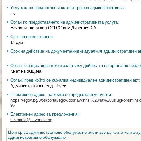
Услугата се предоставя и като вътрешно-административна:
Не
Орган по предоставянето на административната услуга:
Началник на отдел ОСГСС към Дирекция СА
Срок за предоставяне:
14 дни
Срок на действие на документа/индивидуалния административен ак
-
Орган, осъществяващ контрол върху дейността на органа по предо
Кмет на община
Орган, пред който се обжалва индивидуален административен акт:
Административен съд - Русе
Електронен адрес, на който се предоставя услугата:
https://egov.bg/wps/portal/egov/dostavchitsi%20na%20uslugi/obshtinski
96
Електронен адрес за предложения:
slivopole@slivopole.bg
Център за административно обслужване и/или звена, които контакту
административно обслужване