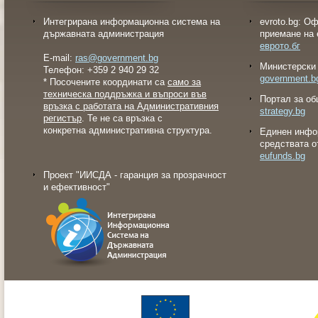
Интегрирана информационна система на
evroto.bg: О
държавната администрация
приемане на 
еврото.бг
E-mail:
ras@government.bg
Министерски 
Телефон: +359 2 940 29 32
government.b
* Посочените координати са
само за
техническа поддръжка и въпроси във
Портал за об
връзка с работата на Административния
strategy.bg
регистър
. Те не са връзка с
конкретна административна структура.
Eдинен инфо
средствата о
eufunds.bg
Проект "ИИСДА - гаранция за прозрачност
и ефективност"