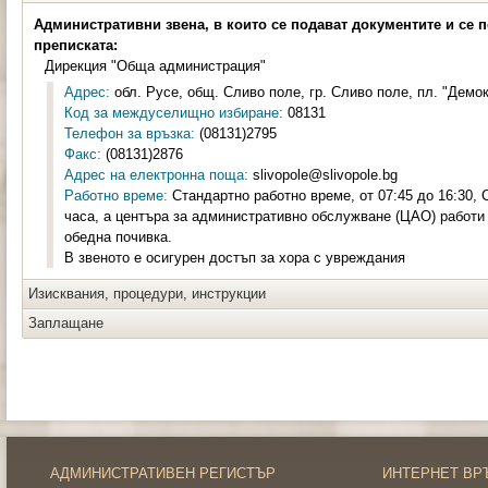
Административни звена, в които се подават документите и се 
преписката:
Дирекция "Обща администрация"
Адрес:
обл. Русе, общ. Сливо поле, гр. Сливо поле, пл. "Демок
Код за междуселищно избиране:
08131
Телефон за връзка:
(08131)2795
Факс:
(08131)2876
Адрес на електронна поща:
slivopole@slivopole.bg
Работно време:
Стандартно работно време, от 07:45 до 16:30, С
часа, а центъра за административно обслужване (ЦАО) работи с
обедна почивка.
В звеното е осигурен достъп за хора с увреждания
Изисквания, процедури, инструкции
Заплащане
АДМИНИСТРАТИВЕН РЕГИСТЪР
ИНТЕРНЕТ ВР