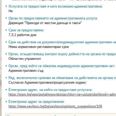
Услугата се предоставя и като вътрешно-административна:
Не
Орган по предоставянето на административната услуга:
Дирекция "Приходи от местни данъци и такси"
Срок за предоставяне:
7,3,1 работни дни
Срок на действие на документа/индивидуалния административен ак
Няма нормативно регламентиран срок
Орган, осъществяващ контрол върху дейността на органа по предо
Областен управител
Орган, пред който се обжалва индивидуален административен акт:
Административен съд
Ред, включително срокове за обжалване на действията на органа п
Съгласно Административнопроцесуалния кодекс
Електронен адрес, на който се предоставя услугата:
https://egov.bg/wps/portal/egov/dostavchitsi+na+uslugi/obshtinski+admin
Електронен адрес за предложения:
https://www.sevlievo.bg/bg/sevlievo/opinions_suggestions/109