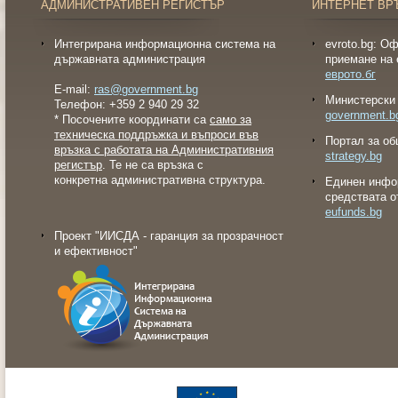
АДМИНИСТРАТИВЕН РЕГИСТЪР
ИНТЕРНЕТ ВР
Интегрирана информационна система на
evroto.bg: О
държавната администрация
приемане на 
еврото.бг
E-mail:
ras@government.bg
Министерски 
Телефон: +359 2 940 29 32
government.b
* Посочените координати са
само за
техническа поддръжка и въпроси във
Портал за об
връзка с работата на Административния
strategy.bg
регистър
. Те не са връзка с
конкретна административна структура.
Eдинен инфо
средствата о
eufunds.bg
Проект "ИИСДА - гаранция за прозрачност
и ефективност"