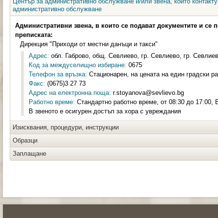
Център за административно обслужване и/или звена, които контакту
административно обслужване
Административни звена, в които се подават документите и се 
преписката:
Дирекция "Приходи от местни данъци и такси"
Адрес:
обл. Габрово, общ. Севлиево, гр. Севлиево, гр. Севлиево
Код за междуселищно избиране:
0675
Телефон за връзка:
Стационарен, на цената на един градски ра
Факс:
(0675)3 27 73
Адрес на електронна поща:
r.stoyanova@sevlievo.bg
Работно време:
Стандартно работно време, от 08:30 до 17:00, 
В звеното е осигурен достъп за хора с увреждания
Изисквания, процедури, инструкции
Образци
Заплащане