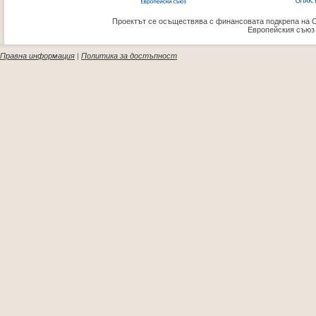
Проектът се осъществява с финансовата подкрепа на 
Европейския съюз
Правна информация
|
Политика за достъпност