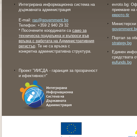
Интегрирана информационна система на
evroto.bg: О
държавната администрация
приемане на 
еврото.бг
E-mail:
ras@government.bg
Министерски 
Телефон: +359 2 940 29 32
government.b
* Посочените координати са
само за
техническа поддръжка и въпроси във
Портал за об
връзка с работата на Административния
strategy.bg
регистър
. Те не са връзка с
конкретна административна структура.
Eдинен инфо
средствата о
eufunds.bg
Проект "ИИСДА - гаранция за прозрачност
и ефективност"