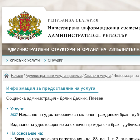
АДМИНИСТРАТИВНИ СТРУКТУРИ И ОРГАНИ НА ИЗПЪЛНИТЕЛН
СПРАВКИ
СПИСЪК С УСЛУГИ
Начало
/
Административни услуги и режими
/
Списък с услуги
/ Информация за 
Информация за предоставяне на услуга
Общинска администрация - Долни Дъбник, Плевен
Услуга:
Издаване на удостоверение за сключен граждански брак - дуб
2037
Издаване на удостоверение за сключен граждански брак - дублика
На основание на:
Закон за гражданската регистрация - чл. 88, ал. 1, т. 2, във връзка