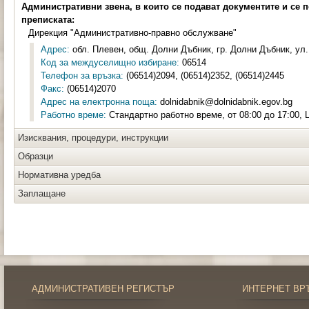
Административни звена, в които се подават документите и се 
преписката:
Дирекция "Административно-правно обслужване"
Адрес:
обл. Плевен, общ. Долни Дъбник, гр. Долни Дъбник, ул. 
Код за междуселищно избиране:
06514
Телефон за връзка:
(06514)2094, (06514)2352, (06514)2445
Факс:
(06514)2070
Адрес на електронна поща:
dolnidabnik@dolnidabnik.egov.bg
Работно време:
Стандартно работно време, от 08:00 до 17:00,
Изисквания, процедури, инструкции
Образци
Нормативна уредба
Заплащане
АДМИНИСТРАТИВЕН РЕГИСТЪР
ИНТЕРНЕТ ВР