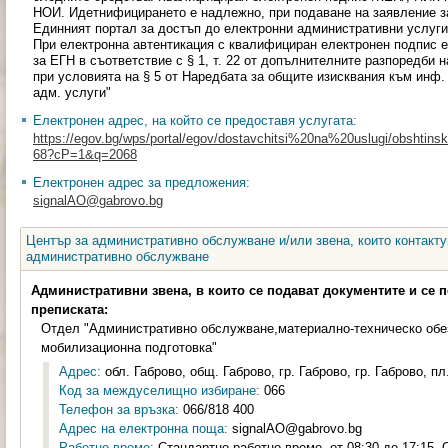
НОИ. Идетнифицирането е надлежно, при подаване на заявление з
Единният портал за достъп до електронни административни услуги
При електронна автентикация с квалифициран електронен подпис
за ЕГН в съответствие с § 1, т. 22 от допълнителните разпоредби 
при условията на § 5 от Наредбата за общите изисквания към инф.
адм. услуги"
Електронен адрес, на който се предоставя услугата:
https://egov.bg/wps/portal/egov/dostavchitsi%20na%20uslugi/obshtinski
68?cP=1&q=2068
Електронен адрес за предложения:
signalAO@gabrovo.bg
Център за административно обслужване и/или звена, които контакту
административно обслужване
Административни звена, в които се подават документите и се 
преписката:
Отдел "Административно обслужване,материално-техническо обе
мобилизационна подготовка"
Адрес:
обл. Габрово, общ. Габрово, гр. Габрово, гр. Габрово, пл
Код за междуселищно избиране:
066
Телефон за връзка:
066/818 400
Адрес на електронна поща:
signalAO@gabrovo.bg
Работно време:
Стандартно работно време, от 08:30 до 17:15,