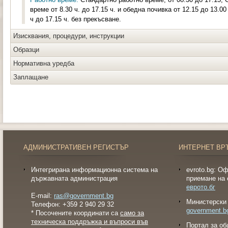
време от 8.30 ч. до 17.15 ч. и обедна почивка от 12.15 до 13.0
ч до 17.15 ч. без прекъсване.
Изисквания, процедури, инструкции
Образци
Нормативна уредба
Заплащане
АДМИНИСТРАТИВЕН РЕГИСТЪР
ИНТЕРНЕТ ВР
Интегрирана информационна система на
evroto.bg: О
държавната администрация
приемане на 
еврото.бг
E-mail:
ras@government.bg
Министерски 
Телефон: +359 2 940 29 32
government.b
* Посочените координати са
само за
техническа поддръжка и въпроси във
Портал за об