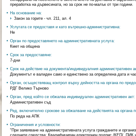
преработка на дървесината, но за срок не по-малък от три години.
На основание на:
Закон за горите - чл. 211, ал. 4
Услугата се предоставя и като вътрешно-административна:
Не
Орган по предоставянето на административната услуга:
Кмет на община
Срок за предоставяне:
7-дни
Срок на действие на документа/индивидуалния административен ак
Документът е валиден само и единствено за определена дата и ча
Орган, осъществяващ контрол върху дейността на органа по предо
РДГ Велико Търново
Орган, пред който се обжалва индивидуален административен акт:
Административен съд
Ред, включително срокове за обжалване на действията на органа п
По реда на АПК
Ограничения и условности:
"При заявяване на административната услуга гражданите и органи
следните средства: Квалифициран електронен подпис /КЕП/, ПИК 