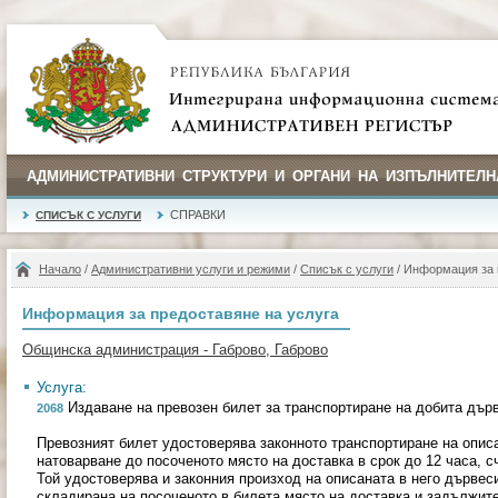
АДМИНИСТРАТИВНИ СТРУКТУРИ И ОРГАНИ НА ИЗПЪЛНИТЕЛН
СПРАВКИ
СПИСЪК С УСЛУГИ
Начало
/
Административни услуги и режими
/
Списък с услуги
/ Информация за 
Информация за предоставяне на услуга
Общинска администрация - Габрово, Габрово
Услуга:
Издаване на превозен билет за транспортиране на добита дърв
2068
Превозният билет удостоверява законното транспортиране на описа
натоварване до посоченото място на доставка в срок до 12 часа, с
Той удостоверява и законния произход на описаната в него дървес
складирана на посоченото в билета място на доставка и задължит