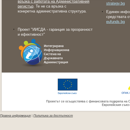
връзка с работата на Административния
strategy.bg
регистър
. Те не са връзка с
конкретна административна структура.
Eдинен инфо
средствата о
eufunds.bg
Проект "ИИСДА - гаранция за прозрачност
и ефективност"
Проектът се осъществява с финансовата подкрепа на 
Европейския съюз
Правна информация
|
Политика за достъпност