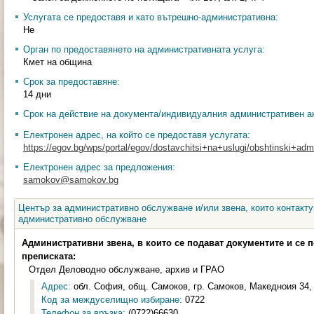
Услугата се предоставя и като вътрешно-административна:
Не
Орган по предоставянето на административната услуга:
Кмет на община
Срок за предоставяне:
14 дни
Срок на действие на документа/индивидуалния административен ак
Електронен адрес, на който се предоставя услугата:
https://egov.bg/wps/portal/egov/dostavchitsi+na+uslugi/obshtinski+admin
Електронен адрес за предложения:
samokov@samokov.bg
Център за административно обслужване и/или звена, които контакту
административно обслужване
Административни звена, в които се подават документите и се 
преписката:
Отдел Деловодно обслужване, архив и ГРАО
Адрес:
обл. София, общ. Самоков, гр. Самоков, Македноия 34, 
Код за междуселищно избиране:
0722
Телефон за връзка:
(0722)66630