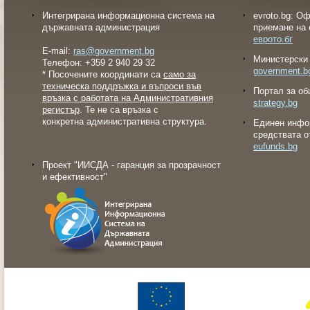
Интегрирана информационна система на
evroto.bg: О
държавната администрация
приемане на 
еврото.бг
E-mail:
ras@government.bg
Министерски 
Телефон: +359 2 940 29 32
government.b
* Посочените координати са
само за
техническа поддръжка и въпроси във
Портал за об
връзка с работата на Административния
strategy.bg
регистър
. Те не са връзка с
конкретна административна структура.
Eдинен инфо
средствата о
eufunds.bg
Проект "ИИСДА - гаранция за прозрачност
и ефективност"