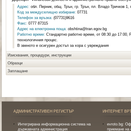
Адрес:
обл. Перник, общ. Трън, гр. Трън, пл. Владо Тричков 1, 
Код за междуселищно избиране:
07731
Телефон за връзка:
(07731)9616
Факс:
0777 87315
Адрес на електронна поща:
obshtina@tran.egov.bg
Работно време:
Стандартно работно време, от 08:30 до 17:00, 
технологичния процес.
В звеното е осигурен достъп за хора с увреждания
Изисквания, процедури, инструкции
Образци
Заплащане
АДМИНИСТРАТИВЕН РЕГИСТЪР
ИНТЕРНЕТ ВР
Интегрирана информационна система на
evroto.bg: О
държавната администрация
приемане на 