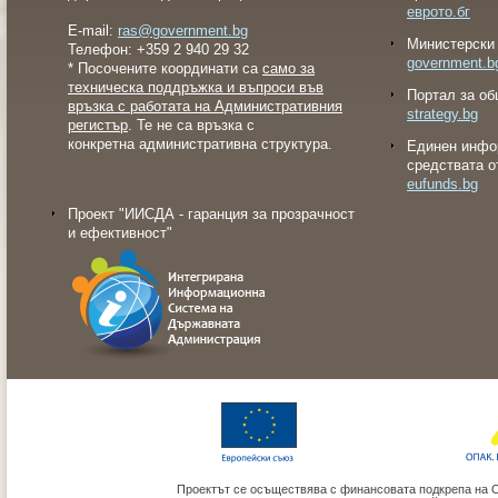
еврото.бг
E-mail:
ras@government.bg
Министерски 
Телефон: +359 2 940 29 32
government.b
* Посочените координати са
само за
техническа поддръжка и въпроси във
Портал за об
връзка с работата на Административния
strategy.bg
регистър
. Те не са връзка с
конкретна административна структура.
Eдинен инфо
средствата о
eufunds.bg
Проект "ИИСДА - гаранция за прозрачност
и ефективност"
Проектът се осъществява с финансовата подкрепа на 