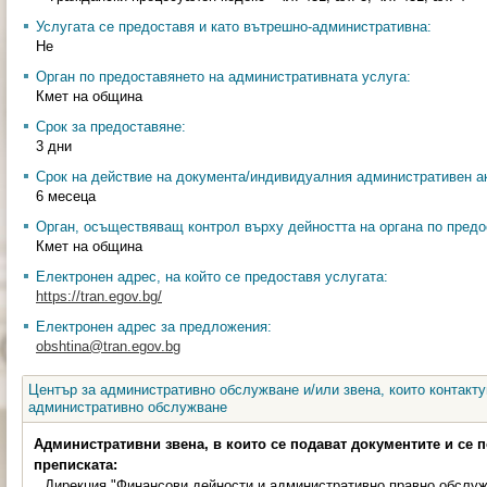
Услугата се предоставя и като вътрешно-административна:
Не
Орган по предоставянето на административната услуга:
Кмет на община
Срок за предоставяне:
3 дни
Срок на действие на документа/индивидуалния административен ак
6 месеца
Орган, осъществяващ контрол върху дейността на органа по предо
Кмет на община
Електронен адрес, на който се предоставя услугата:
https://tran.egov.bg/
Електронен адрес за предложения:
obshtina@tran.egov.bg
Център за административно обслужване и/или звена, които контакту
административно обслужване
Административни звена, в които се подават документите и се 
преписката:
Дирекция "Финансови дейности и административно правно обслу