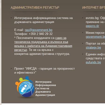
АДМИНИСТРАТИВЕН РЕГИСТЪР
ИНТЕРНЕТ ВР
Интегрирана информационна система на
evroto.bg: О
държавната администрация
приемане на 
еврото.бг
E-mail:
ras@government.bg
Министерски 
Телефон: +359 2 940 29 32
government.b
* Посочените координати са
само за
техническа поддръжка и въпроси във
Портал за об
връзка с работата на Административния
strategy.bg
регистър
. Те не са връзка с
конкретна административна структура.
Eдинен инфо
средствата о
eufunds.bg
Проект "ИИСДА - гаранция за прозрачност
и ефективност"