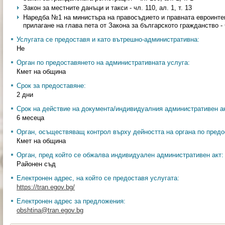
Закон за местните данъци и такси - чл. 110, ал. 1, т. 13
Наредба №1 на министъра на правосъдието и правната евроинтег
прилагане на глава пета от Закона за българското гражданство - ч
Услугата се предоставя и като вътрешно-административна:
Не
Орган по предоставянето на административната услуга:
Кмет на община
Срок за предоставяне:
2 дни
Срок на действие на документа/индивидуалния административен ак
6 месеца
Орган, осъществяващ контрол върху дейността на органа по предо
Кмет на община
Орган, пред който се обжалва индивидуален административен акт:
Районен съд
Електронен адрес, на който се предоставя услугата:
https://tran.egov.bg/
Електронен адрес за предложения:
obshtina@tran.egov.bg