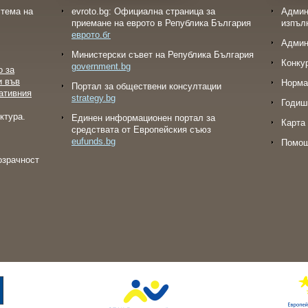
тема на
evroto.bg: Официална страница за
Админ
приемане на еврото в Република България
изпъл
еврото.бг
Админ
Министерски съвет на Република България
Конку
government.bg
о за
и във
Норма
Портал за обществени консултации
ативния
strategy.bg
Годиш
ктура.
Eдинен информационен портал за
Карта 
средствата от Европейския съюз
eufunds.bg
Помо
озрачност