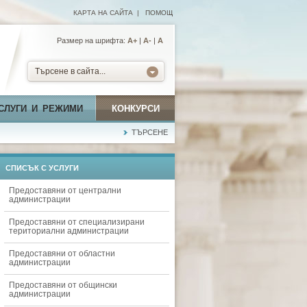
КАРТА НА САЙТА
|
ПОМОЩ
Размер на шрифта:
А+
|
A-
|
A
Търсене в сайта...
СЛУГИ И РЕЖИМИ
КОНКУРСИ
ТЪРСЕНЕ
СПИСЪК С УСЛУГИ
Предоставяни от централни
администрации
Предоставяни от специализирани
териториални администрации
Предоставяни от областни
администрации
Предоставяни от общински
администрации