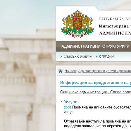
АДМИНИСТРАТИВНИ СТРУКТУРИ И
СПРАВКИ
СПИСЪК С УСЛУГИ
Начало
/
Административни услуги и режими
Информация за предоставяне на 
Общинска администрация - Сливо поле
Услуга:
Промяна на вписаните обстоятел
2008
лице.
Отразяване настъпила промяна на вп
подадено заявление по образец до к