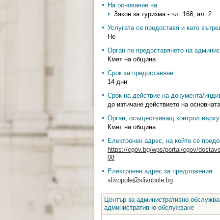
На основание на:
Закон за туризма - чл. 168, ал. 2
Услугата се предоставя и като вътр
Не
Орган по предоставянето на админис
Кмет на община
Срок за предоставяне:
14 дни
Срок на действие на документа/инди
до изтичане действието на основната
Орган, осъществяващ контрол върху 
Кмет на община
Електронен адрес, на който се предо
https://egov.bg/wps/portal/egov/dostav
08
Електронен адрес за предложения:
slivopole@slivopole.bg
Център за административно обслужван
административно обслужване