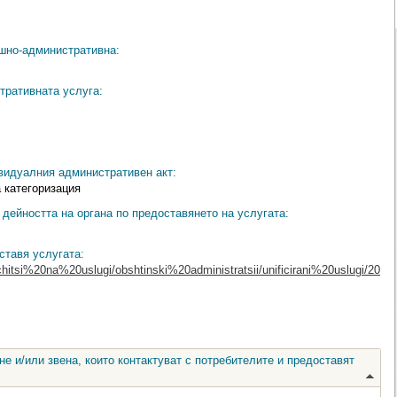
ешно-административна:
тративната услуга:
видуалния административен акт:
 категоризация
дейността на органа по предоставянето на услугата:
ставя услугата:
chitsi%20na%20uslugi/obshtinski%20administratsii/unificirani%20uslugi/20
е и/или звена, които контактуват с потребителите и предоставят