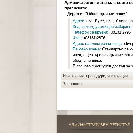
Административни звена, в които с
преписката:
Дирекция "Обща администрация"
Адрес:
обл. Русе, общ. Сливо пол
Код за междуселищно избиране:
Телефон за връзка:
(08131)2795
Факс:
(08131)2876
Адрес на електронна поща:
slivo
Работно време:
Стандартно работ
часа, а центъра за администрати
обедна почивка.
В звеното е осигурен достъп за 
Изисквания, процедури, инструкции
Заплащане
АДМИНИСТРАТИВЕН РЕГИСТЪР