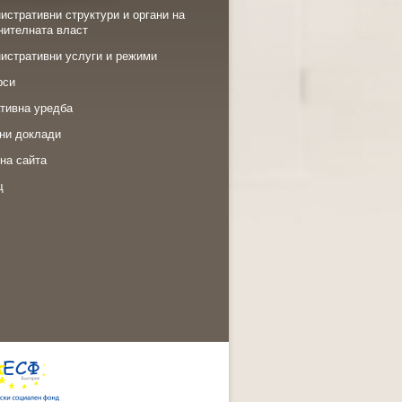
истративни структури и органи на
нителната власт
истративни услуги и режими
рси
тивна уредба
ни доклади
на сайта
щ