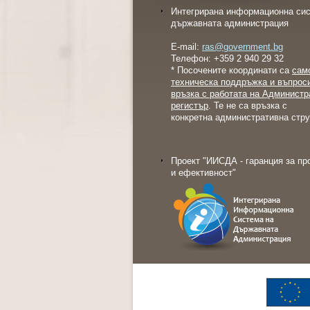
Интегрирана информационна сис
държавната администрация
E-mail:
ras@government.bg
Телефон: +359 2 940 29 32
* Посочените координати са
сам
техническа поддръжка и въпрос
връзка с работата на Администр
регистър
. Те не са връзка с
конкретна административна стру
Проект "ИИСДА - гаранция за пр
и ефективност"