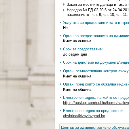
Закон за местните данъци и такси - ч
Наредба № РД-02-20-6 от 24.04.201
населението - чл. 9; чл. 10; чл. 11;
Услугата се предоставя и като вътр
Не
Орган по предоставянето на админис
Кмет на община
Срок за предоставяне:
до седем дни
Срок на действие на документа/инди
Орган, осъществяващ контрол върху 
Кмет на община
Орган, пред който се обжалва индив
Кмет на община
Електронен адрес, на който се предо
https://auslugi.com/public/home/ivajlov
Електронен адрес за предложения:
obshtina@ivaylovgrad.bg
Център за административно обслужван