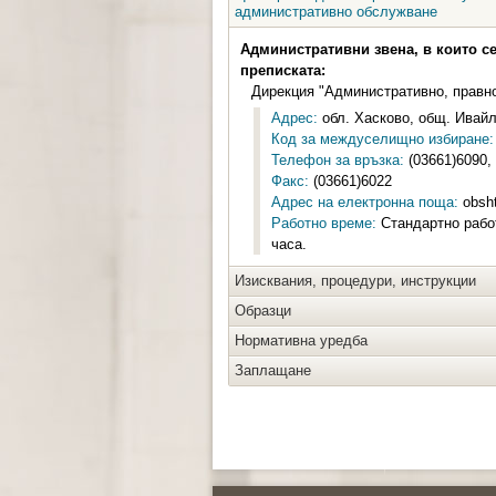
административно обслужване
Административни звена, в които с
преписката:
Дирекция "Административно, правн
Адрес:
обл. Хасково, общ. Ивайло
Код за междуселищно избиране:
Телефон за връзка:
(03661)6090,
Факс:
(03661)6022
Адрес на електронна поща:
obsht
Работно време:
Стандартно работ
часа.
Изисквания, процедури, инструкции
Образци
Нормативна уредба
Заплащане