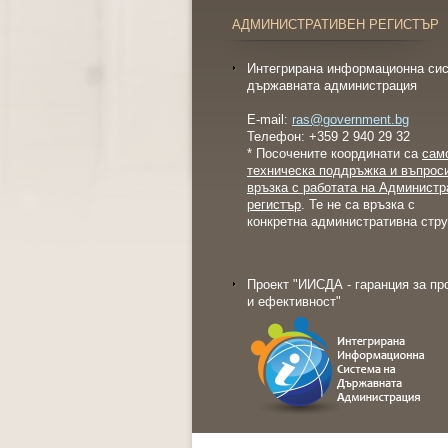
АДМИНИСТРАТИВЕН РЕГИСТЪР
Интегрирана информационна сис
държавната администрация
E-mail:
ras@government.bg
Телефон: +359 2 940 29 32
* Посочените координати са
сам
техническа поддръжка и въпрос
връзка с работата на Администр
регистър
. Те не са връзка с
конкретна административна стру
Проект "ИИСДА - гаранция за пр
и ефективност"