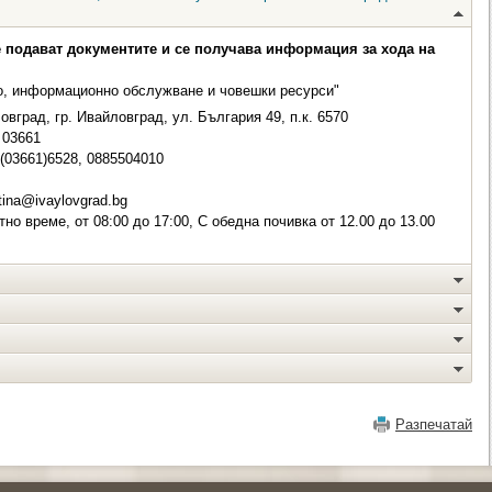
е подават документите и се получава информация за хода на
о, информационно обслужване и човешки ресурси"
вград, гр. Ивайловград, ул. България 49, п.к. 6570
03661
 (03661)6528, 0885504010
ina@ivaylovgrad.bg
но време, от 08:00 до 17:00, С обедна почивка от 12.00 до 13.00
Разпечатай