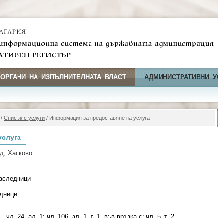
 ОРГАНИ НА ИЗПЪЛНИТЕЛНАТА ВЛАСТ
АДМИНИСТРАТИВНИ У
/
Списък с услуги
/ Информация за предоставяне на услуга
услуга
д, Хасково
наследници
едници
чл. 24, ал. 1; чл. 106, ал. 1, т. 1, във връзка с; чл. 5, т. 2