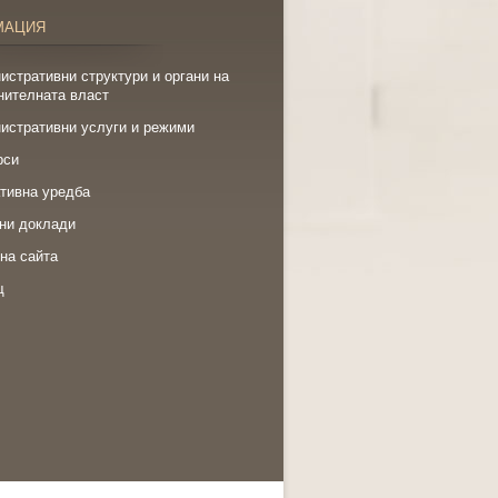
МАЦИЯ
истративни структури и органи на
нителната власт
истративни услуги и режими
рси
тивна уредба
ни доклади
на сайта
щ