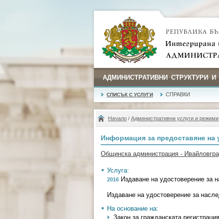
АДМИНИСТРАТИВНИ СТРУКТУРИ И
СПРАВКИ
СПИСЪК С УСЛУГИ
Начало
/
Административни услуги и режими
Информация за предоставяне на 
Общинска администрация - Ивайловгра
Услуга:
Издаване на удостоверение за 
2016
Издаване на удостоверение за насл
На основание на:
Закон за гражданската регистрация - 