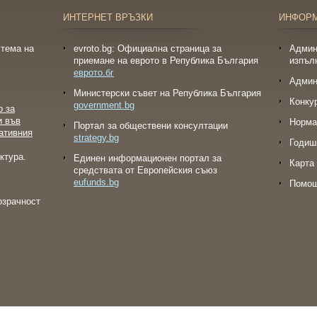
ИНТЕРНЕТ ВРЪЗКИ
ИНФОР
тема на
evroto.bg: Официална страница за
Админ
приемане на еврото в Република България
изпъл
еврото.бг
Админ
Министерски съвет на Република България
Конку
government.bg
о за
и във
Норма
Портал за обществени консултации
ативния
strategy.bg
Годиш
ктура.
Eдинен информационен портал за
Карта 
средствата от Европейския съюз
eufunds.bg
Помо
озрачност