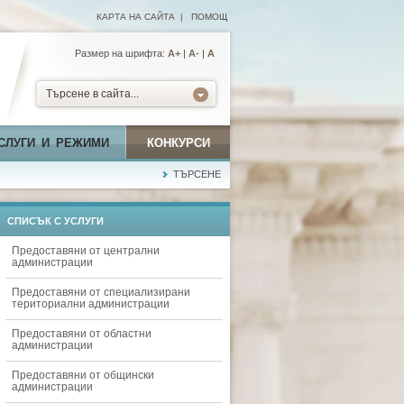
КАРТА НА САЙТА
|
ПОМОЩ
Размер на шрифта:
А+
|
A-
|
A
Търсене в сайта...
СЛУГИ И РЕЖИМИ
КОНКУРСИ
ТЪРСЕНЕ
СПИСЪК С УСЛУГИ
Предоставяни от централни
администрации
Предоставяни от специализирани
териториални администрации
Предоставяни от областни
администрации
Предоставяни от общински
администрации