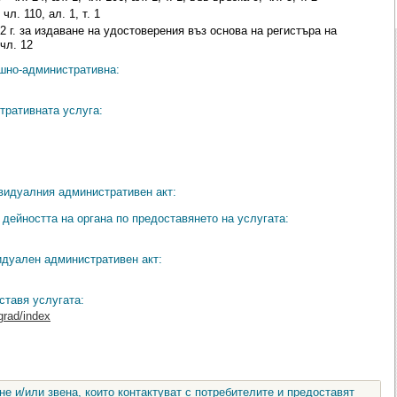
л. 110, ал. 1, т. 1
2 г. за издаване на удостоверения въз основа на регистъра на
 чл. 12
ешно-административна:
тративната услуга:
видуалния административен акт:
дейността на органа по предоставянето на услугата:
идуален административен акт:
ставя услугата:
grad/index
е и/или звена, които контактуват с потребителите и предоставят