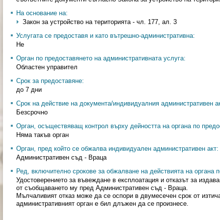
На основание на:
Закон за устройство на територията - чл. 177, ал. 3
Услугата се предоставя и като вътрешно-административна:
Не
Орган по предоставянето на административната услуга:
Областен управител
Срок за предоставяне:
до 7 дни
Срок на действие на документа/индивидуалния административен ак
Безсрочно
Орган, осъществяващ контрол върху дейността на органа по предо
Няма такъв орган
Орган, пред който се обжалва индивидуален административен акт:
Административен съд - Враца
Ред, включително срокове за обжалване на действията на органа п
Удостоверението за въвеждане в експлоатация и отказът за издава
от съобщаването му пред Административен съд - Враца.
Мълчаливият отказ може да се оспори в двумесечен срок от изтича
административният орган е бил длъжен да се произнесе.