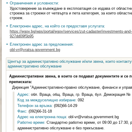
Ограничения и условности:
Удостоверение за въвеждане в експлоатация се издава от областн
строежа за строежи от четвърта и пета категория, за които област
строеж.
Електронен адрес, на който се предоставя услугата:
https://egov.bg/wps/portal/egov/services/zut-cadaster/investments-an
927dd09f5b95
Електронен адрес за предложения:
obl-vr@vratsa.government.bg
Център за административно обслужване и/или звена, които контакту
административно обслужване
Административни звена, в които се подават документите и се 
преписката:
Дирекция "Административно-правно обслужване, финанси и управ
Адрес:
обл. Враца, общ. Враца, гр. Враца, бул. Демокрация № 1
Код за междуселищно избиране:
092
Телефон за връзка:
(092)66-14-29
Факс:
(092)66-31-18
Адрес на електронна поща:
obl-vr@vratsa.government.bg
Работно време:
Стандартно работно време, от 09:00 до 17:30, 
административно обслужване е без прекъсване.