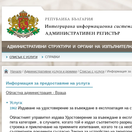
АДМИНИСТРАТИВНИ СТРУКТУРИ И ОРГАНИ НА ИЗПЪЛНИТЕЛН
СПРАВКИ
СПИСЪК С УСЛУГИ
Начало
/
Административни услуги и режими
/
Списък с услуги
/ Информация за 
Информация за предоставяне на услуга
Областна администрация - Враца
Услуга:
Издаване на удостоверение за въвеждане в експлоатация на 
1962
Областният управител издава Удостоверение за въвеждане в експл
пета категория , в случаите, когато той е издал съответното разр
строежа и приключване на приемните изпитвания, когато те са нео
съответните документи съгласно Закона за устройство на територи