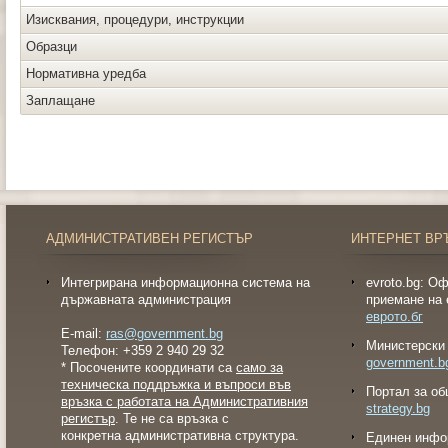
Изисквания, процедури, инструкции
Образци
Нормативна уредба
Заплащане
АДМИНИСТРАТИВЕН РЕГИСТЪР
ИНТЕРНЕТ ВР
Интегрирана информационна система на
evroto.bg: О
държавната администрация
приемане на 
еврото.бг
E-mail:
ras@government.bg
Министерски 
Телефон: +359 2 940 29 32
government.b
* Посочените координати са
само за
техническа поддръжка и въпроси във
Портал за об
връзка с работата на Административния
strategy.bg
регистър
. Те не са връзка с
конкретна административна структура.
Eдинен инфо