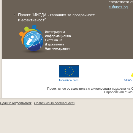
средствата о
eufunds.bg
Проект "ИИСДА - гаранция за прозрачност
и ефективност"
Проектът се осъществява с финансовата подкрепа на 
Европейския съюз
Правна информация
|
Политика за достъпност