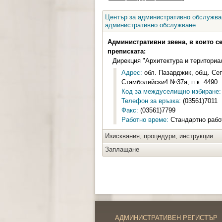
Център за административно обслужван
административно обслужване
Административни звена, в които с
преписката:
Дирекция "Архитектура и териториа
Адрес:
обл. Пазарджик, общ. Сеп
Стамболийски4 №37а, п.к. 4490
Код за междуселищно избиране:
Телефон за връзка:
(03561)7011
Факс:
(03561)7799
Работно време:
Стандартно работ
Изисквания, процедури, инструкции
Заплащане
АДМИНИСТРАТИВЕН РЕГИСТЪР