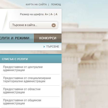
КАРТА НА САЙТА
|
ПОМОЩ
Размер на шрифта:
А+
|
A-
|
A
Търсене в сайта...
СЛУГИ И РЕЖИМИ
КОНКУРСИ
ТЪРСЕНЕ
СПИСЪК С УСЛУГИ
Предоставяни от централни
администрации
Предоставяни от специализирани
териториални администрации
Предоставяни от областни
администрации
Предоставяни от общински
администрации