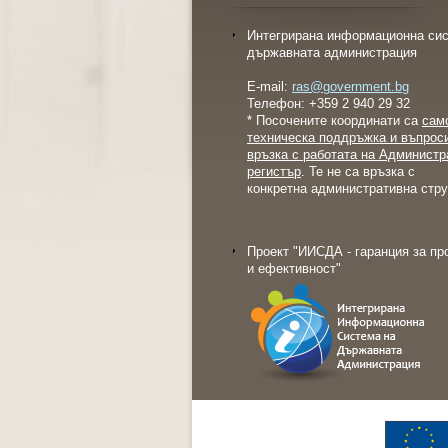
Интегрирана информационна сис
държавната администрация
E-mail:
ras@government.bg
Телефон: +359 2 940 29 32
* Посочените координати са
сам
техническа поддръжка и въпрос
връзка с работата на Администр
регистър
. Те не са връзка с
конкретна административна стру
Проект "ИИСДА - гаранция за пр
и ефективност"