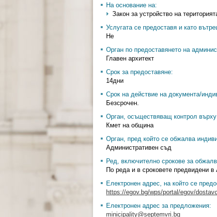
На основание на:
Закон за устройство на територията
Услугата се предоставя и като вътр
Не
Орган по предоставянето на админис
Главен архитект
Срок за предоставяне:
14дни
Срок на действие на документа/инди
Безсрочен.
Орган, осъществяващ контрол върху 
Кмет на община
Орган, пред който се обжалва индив
Административен съд
Ред, включително срокове за обжалв
По реда и в сроковете предвидени в
Електронен адрес, на който се предо
https://egov.bg/wps/portal/egov/dostavc
Електронен адрес за предложения:
minicipality@septemvri.bg