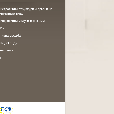
истративни структури и органи на
нителната власт
истративни услуги и режими
рси
тивна уредба
ни доклади
на сайта
щ