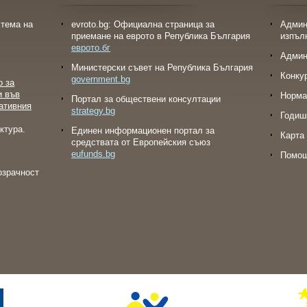
тема на
evroto.bg: Официална страница за
Админ
приемане на еврото в Република България
изпъл
еврото.бг
Админ
Министерски съвет на Република България
Конку
government.bg
о за
и във
Норма
Портал за обществени консултации
ативния
strategy.bg
Годиш
ктура.
Eдинен информационен портал за
Карта 
средствата от Европейския съюз
eufunds.bg
Помо
озрачност