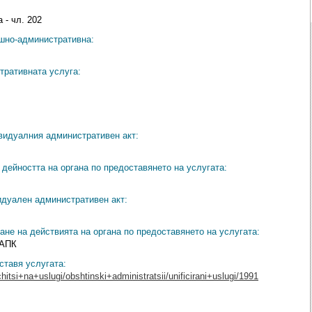
 - чл. 202
ешно-административна:
тративната услуга:
видуалния административен акт:
дейността на органа по предоставянето на услугата:
идуален административен акт:
ане на действията на органа по предоставянето на услугата:
 АПК
ставя услугата:
hitsi+na+uslugi/obshtinski+administratsii/unificirani+uslugi/1991