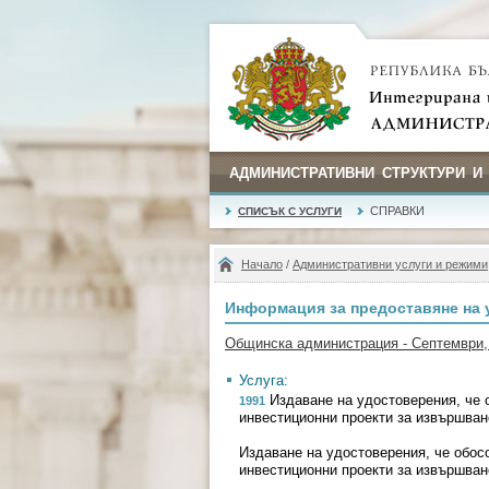
АДМИНИСТРАТИВНИ СТРУКТУРИ И
СПРАВКИ
СПИСЪК С УСЛУГИ
Начало
/
Административни услуги и режими
Информация за предоставяне на 
Общинска администрация - Септември,
Услуга:
Издаване на удостоверения, че о
1991
инвестиционни проекти за извършван
Издаване на удостоверения, че обосо
инвестиционни проекти за извършван