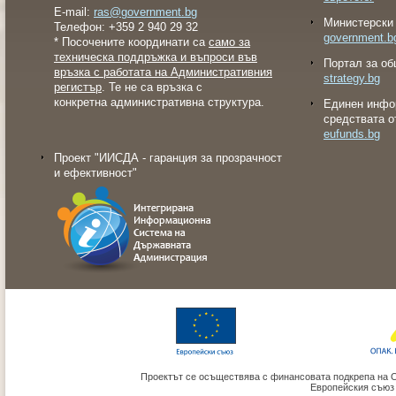
E-mail:
ras@government.bg
Министерски 
Телефон: +359 2 940 29 32
government.b
* Посочените координати са
само за
техническа поддръжка и въпроси във
Портал за об
връзка с работата на Административния
strategy.bg
регистър
. Те не са връзка с
конкретна административна структура.
Eдинен инфо
средствата о
eufunds.bg
Проект "ИИСДА - гаранция за прозрачност
и ефективност"
Проектът се осъществява с финансовата подкрепа на 
Европейския съюз