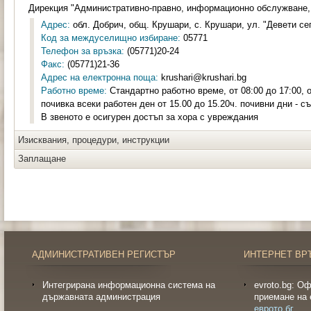
Дирекция "Административно-правно, информационно обслужване,
Адрес:
обл. Добрич, общ. Крушари, с. Крушари, ул. "Девети се
Код за междуселищно избиране:
05771
Телефон за връзка:
(05771)20-24
Факс:
(05771)21-36
Адрес на електронна поща:
krushari@krushari.bg
Работно време:
Стандартно работно време, от 08:00 до 17:00, от
почивка всеки работен ден от 15.00 до 15.20ч. почивни дни - с
В звеното е осигурен достъп за хора с увреждания
Изисквания, процедури, инструкции
Заплащане
АДМИНИСТРАТИВЕН РЕГИСТЪР
ИНТЕРНЕТ ВР
Интегрирана информационна система на
evroto.bg: О
държавната администрация
приемане на 
еврото.бг