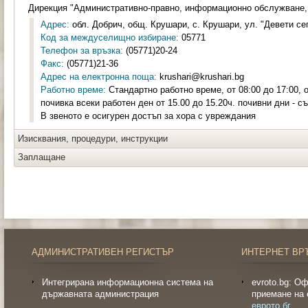
Дирекция "Административно-правно, информационно обслужване,
Адрес:
обл. Добрич, общ. Крушари, с. Крушари, ул. "Девети се
Код за междуселищно избиране:
05771
Телефон за връзка:
(05771)20-24
Факс:
(05771)21-36
Адрес на електронна поща:
krushari@krushari.bg
Работно време:
Стандартно работно време, от 08:00 до 17:00, от
почивка всеки работен ден от 15.00 до 15.20ч. почивни дни - с
В звеното е осигурен достъп за хора с увреждания
Изисквания, процедури, инструкции
Заплащане
АДМИНИСТРАТИВЕН РЕГИСТЪР
ИНТЕРНЕТ ВР
Интегрирана информационна система на
evroto.bg: О
държавната администрация
приемане на 
еврото.бг