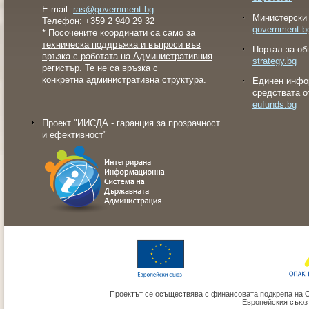
E-mail:
ras@government.bg
Министерски 
Телефон: +359 2 940 29 32
government.b
* Посочените координати са
само за
техническа поддръжка и въпроси във
Портал за об
връзка с работата на Административния
strategy.bg
регистър
. Те не са връзка с
конкретна административна структура.
Eдинен инфо
средствата о
eufunds.bg
Проект "ИИСДА - гаранция за прозрачност
и ефективност"
Проектът се осъществява с финансовата подкрепа на 
Европейския съюз