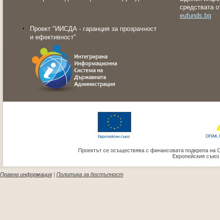
средствата о
eufunds.bg
Проект "ИИСДА - гаранция за прозрачност
и ефективност"
Проектът се осъществява с финансовата подкрепа на 
Европейския съюз
Правна информация
|
Политика за достъпност