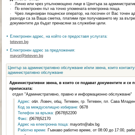
· Лично или чрез упълномощено лице в Центъра за администрати
· По електронен път на точно упомената електронна поща.
· Чрез лицензиран пощенски оператор, на посочен от Вас точен ад
разходи са за Ваша сметка, платими при получаването му за вътр
документите да бъдат пренасяни за служебни цели.
Електронен адрес, на който се предоставя услугата:
teteven.bg
Електронен адрес за предложения:
mayor@teteven.bg
Център за административно обслужване и/или звена, които контакту
административно обслужване
Административни звена, в които се подават документите и се 
преписката:
отдел "Административно, правно и информационно обслужване"
Адрес:
обл. Ловеч, общ. Тетевен, гр. Тетевен, пл. Сава Младен
Код за междуселищно избиране:
0678
Телефон за връзка:
(0678)52200
Факс:
(0678)52170
Адрес на електронна поща:
mayortn@abv.bg
Работно време:
Гъвкаво работно време, от 08:00 до 17:00, раб