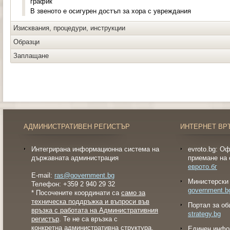
график
В звеното е осигурен достъп за хора с увреждания
Изисквания, процедури, инструкции
Образци
Заплащане
АДМИНИСТРАТИВЕН РЕГИСТЪР
ИНТЕРНЕТ ВР
Интегрирана информационна система на
evroto.bg: О
държавната администрация
приемане на 
еврото.бг
E-mail:
ras@government.bg
Министерски 
Телефон: +359 2 940 29 32
government.b
* Посочените координати са
само за
техническа поддръжка и въпроси във
Портал за об
връзка с работата на Административния
strategy.bg
регистър
. Те не са връзка с
конкретна административна структура.
Eдинен инфо