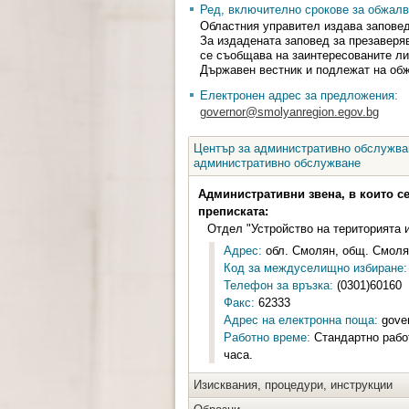
Ред, включително срокове за обжалв
Областния управител издава заповед
За издадената заповед за презаверяв
се съобщава на заинтересованите лиц
Държавен вестник и подлежат на обж
Електронен адрес за предложения:
governor@smolyanregion.egov.bg
Център за административно обслужван
административно обслужване
Административни звена, в които с
преписката:
Отдел "Устройство на територията 
Адрес:
обл. Смолян, общ. Смолян,
Код за междуселищно избиране:
Телефон за връзка:
(0301)60160
Факс:
62333
Адрес на електронна поща:
gover
Работно време:
Стандартно работ
часа.
Изисквания, процедури, инструкции