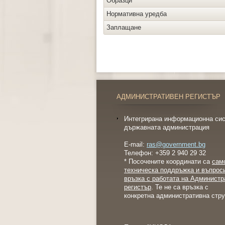
Образци
Нормативна уредба
Заплащане
АДМИНИСТРАТИВЕН РЕГИСТЪР
Интегрирана информационна сис
държавната администрация
E-mail:
ras@government.bg
Телефон: +359 2 940 29 32
* Посочените координати са
сам
техническа поддръжка и въпрос
връзка с работата на Администр
регистър
. Те не са връзка с
конкретна административна стру