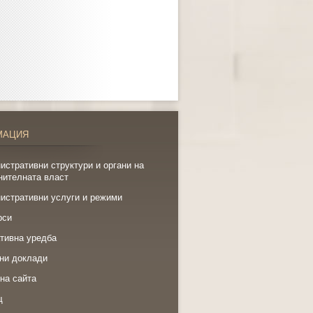
МАЦИЯ
истративни структури и органи на
нителната власт
истративни услуги и режими
рси
тивна уредба
ни доклади
на сайта
щ