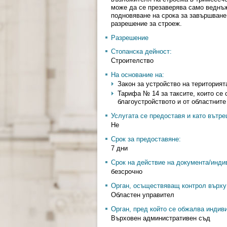
може да се презаверява само веднъж
подновяване на срока за завършване
разрешение за строеж.
Разрешение
Стопанска дейност:
Строителство
На основание на:
Закон за устройство на територията 
Тарифа № 14 за таксите, които се 
благоустройството и от областните 
Услугата се предоставя и като вътр
Не
Срок за предоставяне:
7 дни
Срок на действие на документа/инди
безсрочно
Орган, осъществяващ контрол върху 
Областен управител
Орган, пред който се обжалва индив
Върховен административен съд