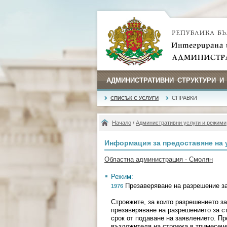
АДМИНИСТРАТИВНИ СТРУКТУРИ И
СПРАВКИ
СПИСЪК С УСЛУГИ
Начало
/
Административни услуги и режими
Информация за предоставяне на 
Областна администрация - Смолян
Режим:
Презаверяване на разрешение з
1976
Строежите, за които разрешението з
презаверяване на разрешението за ст
срок от подаване на заявлението. П
възложителя на строежа в тримесече