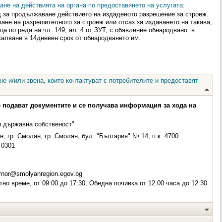
ане на действията на органа по предоставянето на услугата:
 за продължаване действието на издаденото разрешение за строеж.
ане на разрешителното за строеж или отсаз за издаването на такава,
а по реда на чл. 149, ал. 4 от ЗУТ, с обявление обнародвано в
алване в 14дневен срок от обнародването им.
е и/или звена, които контактуват с потребителите и предоставят
е подават документите и се получава информация за хода на
и държавна собственост"
 гр. Смолян, гр. Смолян, бул. "България" № 14, п.к. 4700
0301
nor@smolyanregion.egov.bg
но време, от 09:00 до 17:30, Обедна почивка от 12:00 часа до 12:30